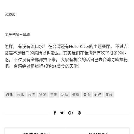
卤肉饭
主角登场－猪脚
怎样， 有没有流口水？ 在台湾还有Hello Kitty的主题餐厅， 不过吉
蒂猫不是我们的菜所以也没去。其实我们在台湾还有吃了很多的小
吃， 不过没有全部都拍下来， 大家有机会的话自己去台湾寻幽探秘
吧， 台湾绝对是旅行+购物+美食的天堂！
卤味
台北
台湾
导游
猪脚
甜品
碗糕
美食
蚵仔
面线
PREVIOUS POST
NEXT POST