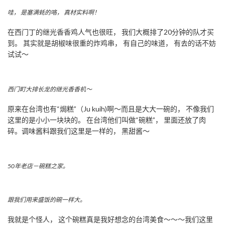
哇， 是塞满蚝的咯， 真材实料啊！
在西门丁的继光香香鸡人气也很旺， 我们大概排了20分钟的队才买
到。 其实就是胡椒味很重的炸鸡串， 有自己的味道， 有去的话不妨
试试～
西门町大排长龙的继光香香机～
原来在台湾也有“焗糕”（Ju kuih)啊～而且是大大一碗的， 不像我们
这里的是小小一块块的。 在台湾他们叫做“碗糕”， 里面还放了肉
碎。调味酱料跟我们这里是一样的， 黑甜酱～
50年老店－碗糕之家。
跟我们用来盛饭的碗一样大。
我就是个怪人， 这个碗糕真是我好想念的台湾美食～～～我们这里