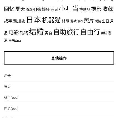
小叮当
回忆
夏天
摄影
收藏
姐妹
婚纱
寿司
护肤品
奇观
日本
机器猫
照片
故事
新加坡
林明
生日
用
游戏
爱情
瀑布
结婚
自助旅行
自由行
电影
礼物
美食
品
香
蛋糕
港
马来西亚
其他操作
注册
登录
条目feed
评论feed