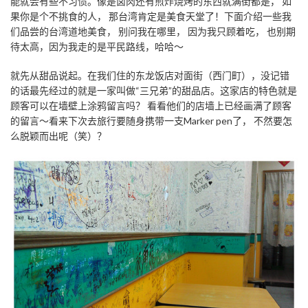
能就会有些不习惯。像是卤肉还有煎炸烧烤的东西就满街都是， 如
果你是个不挑食的人， 那台湾肯定是美食天堂了！下面介绍一些我
们品尝的台湾道地美食， 别问我在哪里， 因为我只顾着吃， 也别期
待太高，因为我走的是平民路线，哈哈～
就先从甜品说起。在我们住的东龙饭店对面街（西门町），没记错
的话最先经过的就是一家叫做“三兄弟”的甜品店。这家店的特色就是
顾客可以在墙壁上涂鸦留言吗？ 看看他们的店墙上已经画满了顾客
的留言～看来下次去旅行要随身携带一支Marker pen了， 不然要怎
么脱颖而出呢（笑）？