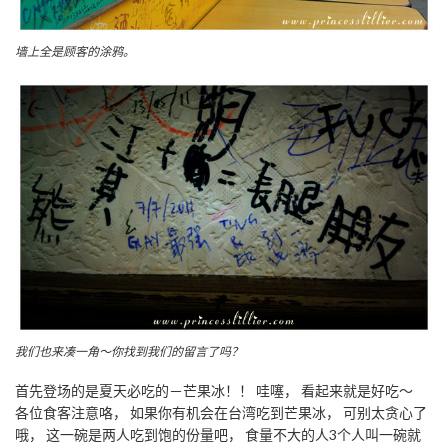
墙上全是顾客的涂鸦。
我们也来凑一角～你找到我们的留言了吗？
首先登场的是夏天必吃的－芒果冰！！ 哇噻， 看起来就是好吃～
各位食客注意咯， 如果你有机会在台湾吃到芒果冰， 可别太贪心了
哦， 这一碗是两人吃到饱的份量吧， 食量不大的人3个人叫一碗就