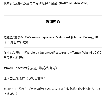
我的养菇初体验-菇宝宝养殖过程全记录（BABY MUSHROOM）
近期评论
粒粒鱼?
发表在《
Warukuya Japanese Restaurant @Taman Pelangi, JB
(和乐屋日本料理)
》
陈小妹
发表在《
Warukuya Japanese Restaurant @Taman Pelangi, JB (和
乐屋日本料理)
》
❤Rock Princess❤
发表在《
访客留言簿
》
江南白云
发表在《
访客留言簿
》
Jason Goh
发表在《
万众期待のKSL City开张与勾起我回忆中的地方－水
上浮城。
》