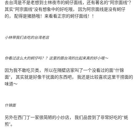
去台湾是不是老想到士林夜市的蚵仔面线，还有著名的“阿宗面线”？
其实“阿宗面线”没有想象中的好吃哦， 因为阿宗面线是没有蚵仔
的， 配得是猪肠哦！来看看正宗的蚵仔面线！！
小林带我们去吃的台湾老店
你看过这么大的蚵仔吗？？这里的跟台湾的比起来真的好小哦～
因为我不敢吃贝类， 所以在隔壁店家叫了一个没看过的面“什锦
面”， 其实就是好像干扰面的东西吧， 我还是比较喜欢这里干捞面的
味道～
什锦面
另外在西门丁一家很简陋的小炒店， 我们品尝到了非常好吃的“蚝
煎”。