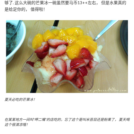
够了. 这么大碗的芒果冰一碗虽然要马币13++左右， 但是水果真的
是给足你的， 值得啦！
夏天必吃的芒果冰！
在某某地方一间叫“呷二嘴”的店吃的，忘了这个是叫米苔目还是粉果了， 夏天喝
这个很清凉哦！