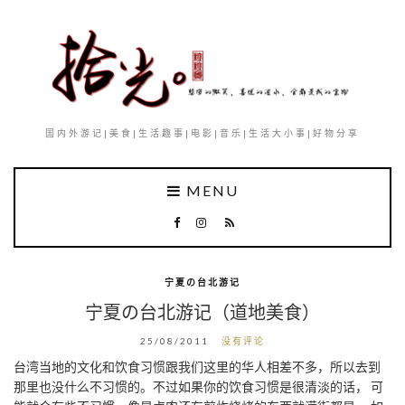
国内外游记|美食|生活趣事|电影|音乐|生活大小事|好物分享
MENU
宁夏の台北游记
宁夏の台北游记（道地美食）
25/08/2011
没有评论
台湾当地的文化和饮食习惯跟我们这里的华人相差不多，所以去到
那里也没什么不习惯的。不过如果你的饮食习惯是很清淡的话， 可