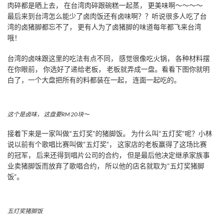
肉碎都是晒上去， 在台湾肉碎跟碗糕一起蒸， 更美味啊～～～～
最后来到台湾怎么能少了卤肉饭还有卤味啊？？听说很多人吃了台
湾的卤猪脚都忘不了， 更有人为了卤猪脚的味道每年都飞来台湾
哦！
台湾的卤味跟这里的吃法有点不同， 感觉很像吃火锅， 各种材料摆
在你眼前， 你选好了递给老板， 老板就弄成一盘。看看下图你就明
白了，一个大盘把所有的料都装在一起， 连面一起吃的。
这个是卤味， 这盘要RM 20块～
接着下来是一家叫做“五灯奖”的猪脚饭。 为什么叫“五灯奖”呢？小林
说以前有个歌唱比赛叫做“五灯奖”， 这家店的老板赢得了这场比赛
的冠军， 后来还得到唱片公司的合约， 但是最后他决定继承家族事
业卖猪脚饭而放弃了歌唱合约， 所以他的店名就取为“五灯奖猪脚
饭”。
五灯奖猪脚饭