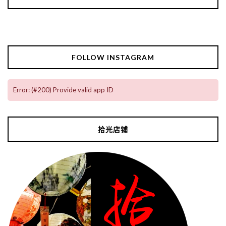
FOLLOW INSTAGRAM
Error: (#200) Provide valid app ID
拾光店铺