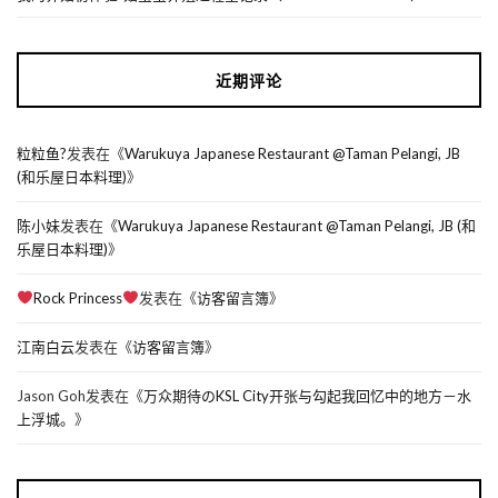
近期评论
粒粒鱼?
发表在《
Warukuya Japanese Restaurant @Taman Pelangi, JB
(和乐屋日本料理)
》
陈小妹
发表在《
Warukuya Japanese Restaurant @Taman Pelangi, JB (和
乐屋日本料理)
》
Rock Princess
发表在《
访客留言簿
》
江南白云
发表在《
访客留言簿
》
Jason Goh
发表在《
万众期待のKSL City开张与勾起我回忆中的地方－水
上浮城。
》