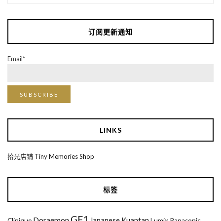
订阅更新通知
Email*
LINKS
拾光店铺 Tiny Memories Shop
标签
GF1
Doraemon
Japanese
Kuantan
Clinique
Lumix
Panasonic