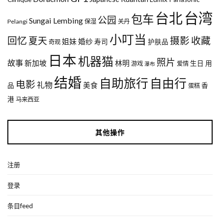
台湾
台北
包车
公园
Sungai Lembing
Pelangi
保湿
关丹
小叮当
回忆
夏天
摄影
收藏
姐妹
婚纱
寿司
护肤品
奇观
日本
机器猫
照片
故事
新加坡
林明
生日
用
游戏
爱情
瀑布
结婚
自助旅行
自由行
电影
礼物
美食
品
香
蛋糕
港
马来西亚
其他操作
注册
登录
条目feed