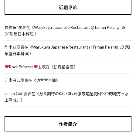
近期评论
粒粒鱼?
发表在《
Warukuya Japanese Restaurant @Taman Pelangi, JB
(和乐屋日本料理)
》
陈小妹
发表在《
Warukuya Japanese Restaurant @Taman Pelangi, JB (和
乐屋日本料理)
》
Rock Princess
发表在《
访客留言簿
》
江南白云
发表在《
访客留言簿
》
Jason Goh
发表在《
万众期待のKSL City开张与勾起我回忆中的地方－水
上浮城。
》
作者简介