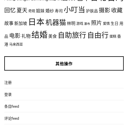
小叮当
回忆
夏天
摄影
收藏
姐妹
婚纱
寿司
护肤品
奇观
日本
机器猫
照片
故事
新加坡
林明
生日
用
游戏
爱情
瀑布
结婚
自助旅行
自由行
电影
礼物
美食
品
香
蛋糕
港
马来西亚
其他操作
注册
登录
条目feed
评论feed