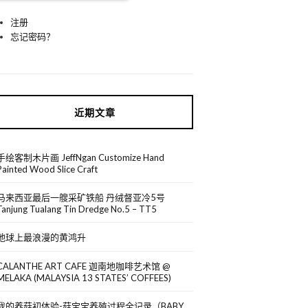
注册
忘记密码？
近期文章
手绘客制木片画 JeffNgan Customize Hand
Painted Wood Slice Craft
马来西亚最后一艘采矿铁船 丹绒督亚冷5号
Tanjung Tualang Tin Dredge No.5 – TT5
地球上最浪漫的黄鸿升
CALANTHE ART CAFE 迦南地咖啡艺术馆 @
MELAKA (MALAYSIA 13 STATES’ COFFEES)
我的养菇初体验-菇宝宝养殖过程全记录（BABY