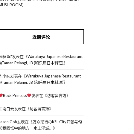
MUSHROOM）
近期评论
粒粒鱼?
发表在《
Warukuya Japanese Restaurant
@Taman Pelangi, JB (和乐屋日本料理)
》
陈小妹
发表在《
Warukuya Japanese Restaurant
@Taman Pelangi, JB (和乐屋日本料理)
》
Rock Princess
发表在《
访客留言簿
》
江南白云
发表在《
访客留言簿
》
Jason Goh
发表在《
万众期待のKSL City开张与勾
起我回忆中的地方－水上浮城。
》