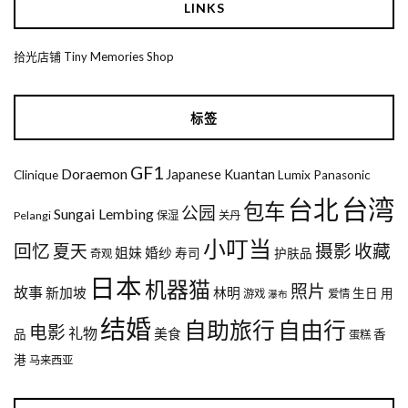
LINKS
拾光店铺 Tiny Memories Shop
标签
GF1
Doraemon
Japanese
Kuantan
Clinique
Lumix
Panasonic
台湾
台北
包车
公园
Sungai Lembing
Pelangi
保湿
关丹
小叮当
回忆
夏天
摄影
收藏
姐妹
婚纱
寿司
护肤品
奇观
日本
机器猫
照片
故事
新加坡
林明
生日
用
游戏
爱情
瀑布
结婚
自助旅行
自由行
电影
礼物
美食
品
香
蛋糕
港
马来西亚