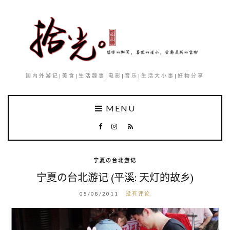
国内外游记|美食|生活趣事|电影|音乐|生活大小事|好物分享
MENU
宁夏の台北游记
宁夏の台北游记 (平溪: 天灯的故乡)
05/08/2011
没有评论