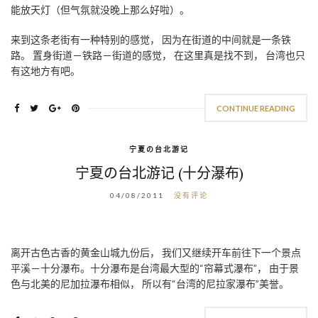
能放天灯（但气氛就没晚上那么好啦）。
来到这条老街有一种特别的感觉， 因为在街道的中间就是一条铁
路。 置身街道－铁路－街道的感觉， 在这里真是找不到， 台湾也只
有这地方有吧。
CONTINUE READING
宁夏の台北游记
宁夏の台北游记 (十分瀑布)
04/08/2011
没有评论
离开古色古香的黄金山城九份后， 我们又继续开车前往下一个景点
平溪－十分瀑布。十分瀑布是台湾最大型的“帘幕式瀑布”， 由于景
色与北美的尼加拉瀑布相似， 所以有“台湾的尼拉家瀑布”美誉。