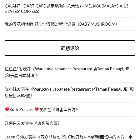
CALANTHE ART CAFE 迦南地咖啡艺术馆 @ MELAKA (MALAYSIA 13
STATES’ COFFEES)
我的养菇初体验-菇宝宝养殖过程全记录（BABY MUSHROOM）
近期评论
粒粒鱼?
发表在《
Warukuya Japanese Restaurant @Taman Pelangi, JB
(和乐屋日本料理)
》
陈小妹
发表在《
Warukuya Japanese Restaurant @Taman Pelangi, JB (和
乐屋日本料理)
》
Rock Princess
发表在《
访客留言簿
》
江南白云
发表在《
访客留言簿
》
Jason Goh
发表在《
万众期待のKSL City开张与勾起我回忆中的地方－水