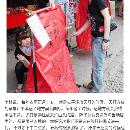
小林说， 每年农历正月十五， 就是去平溪放天灯的时候， 天灯齐放
的景象让平溪这个地方闻名国际。每年这个时候，这地方就会挤得
水泄不通， 尤其是通往放天灯山头的路， 除了公共交通外与当地居
民外， 都是限制入境的。幸好这次我们不是选在放灯的季节进来
呢， 不过才下午三点多， 已经有很多游客了， 原来天还亮的时候也