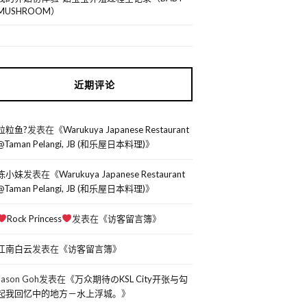
MUSHROOM）
近期评论
粒粒鱼?
发表在《
Warukuya Japanese Restaurant
@Taman Pelangi, JB (和乐屋日本料理)
》
陈小妹
发表在《
Warukuya Japanese Restaurant
@Taman Pelangi, JB (和乐屋日本料理)
》
Rock Princess
发表在《
访客留言簿
》
江南白云
发表在《
访客留言簿
》
Jason Goh
发表在《
万众期待のKSL City开张与勾
起我回忆中的地方－水上浮城。
》