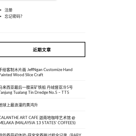
注册
忘记密码？
近期文章
手绘客制木片画 JeffNgan Customize Hand
Painted Wood Slice Craft
马来西亚最后一艘采矿铁船 丹绒督亚冷5号
Tanjung Tualang Tin Dredge No.5 – TT5
地球上最浪漫的黄鸿升
CALANTHE ART CAFE 迦南地咖啡艺术馆 @
MELAKA (MALAYSIA 13 STATES’ COFFEES)
我的养菇初体验-菇宝宝养殖过程全记录（BABY