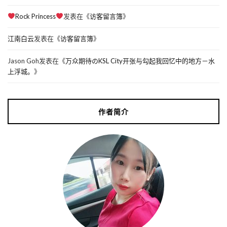
Rock Princess
发表在《
访客留言簿
》
江南白云
发表在《
访客留言簿
》
Jason Goh
发表在《
万众期待のKSL City开张与勾起我回忆中的地方－水
上浮城。
》
作者简介