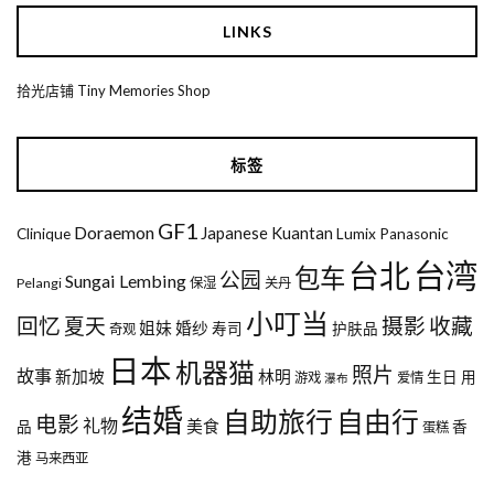
LINKS
拾光店铺 Tiny Memories Shop
标签
GF1
Doraemon
Japanese
Kuantan
Clinique
Lumix
Panasonic
台湾
台北
包车
公园
Sungai Lembing
Pelangi
保湿
关丹
小叮当
回忆
夏天
摄影
收藏
姐妹
婚纱
寿司
护肤品
奇观
日本
机器猫
照片
故事
新加坡
林明
生日
用
游戏
爱情
瀑布
结婚
自助旅行
自由行
电影
礼物
美食
品
香
蛋糕
港
马来西亚