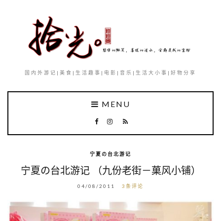
国内外游记|美食|生活趣事|电影|音乐|生活大小事|好物分享
MENU
宁夏の台北游记
宁夏の台北游记 （九份老街－菓风小铺）
04/08/2011
3条评论