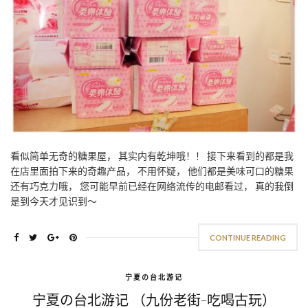
看似简单无奇的糖果屋， 其实内有乾坤哦！！ 接下来看到的都是我
在店里面拍下来的奇趣产品， 不用怀疑， 他们都是美味可口的糖果
还有巧克力哦， 您可能早前已经在网络流传的电邮看过， 真的我倒
是到今天才见识到～
CONTINUE READING
宁夏の台北游记
宁夏の台北游记 （九份老街-吃喝古玩）