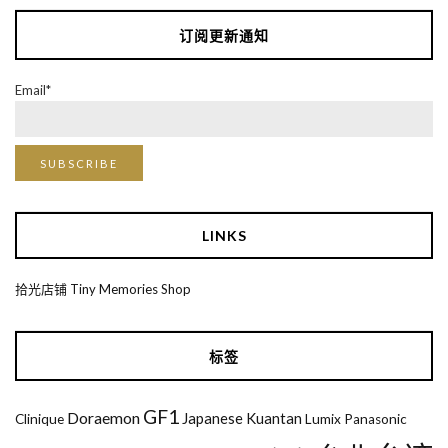
订阅更新通知
Email*
LINKS
拾光店铺 Tiny Memories Shop
标签
GF1
Doraemon
Japanese
Kuantan
Clinique
Lumix
Panasonic