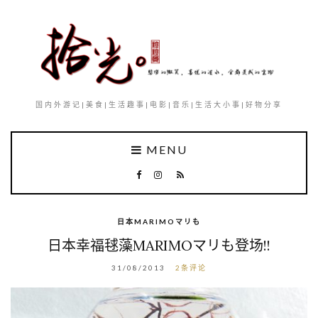
国内外游记|美食|生活趣事|电影|音乐|生活大小事|好物分享
MENU
日本MARIMOマリも
日本幸福毬藻MARIMOマリも登场!!
31/08/2013
2条评论