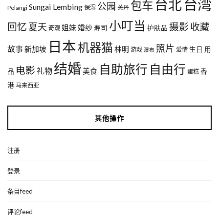
台湾
台北
包车
公园
Sungai Lembing
Pelangi
保湿
关丹
小叮当
回忆
夏天
摄影
收藏
姐妹
婚纱
寿司
护肤品
奇观
日本
机器猫
照片
故事
新加坡
林明
生日
用
游戏
爱情
瀑布
结婚
自助旅行
自由行
电影
礼物
美食
品
香
蛋糕
港
马来西亚
其他操作
注册
登录
条目feed
评论feed