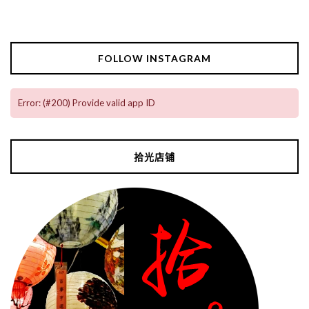
FOLLOW INSTAGRAM
Error: (#200) Provide valid app ID
拾光店铺