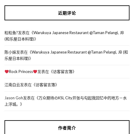
近期评论
粒粒鱼?
发表在《
Warukuya Japanese Restaurant @Taman Pelangi, JB
(和乐屋日本料理)
》
陈小妹
发表在《
Warukuya Japanese Restaurant @Taman Pelangi, JB (和
乐屋日本料理)
》
Rock Princess
发表在《
访客留言簿
》
江南白云
发表在《
访客留言簿
》
Jason Goh
发表在《
万众期待のKSL City开张与勾起我回忆中的地方－水
上浮城。
》
作者简介