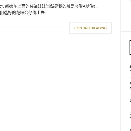
RY, 新娘车上面的装饰娃娃当然是我的最爱哆啦A梦啦!!
们选好的花跟公仔绑上去.
CONTINUE READING