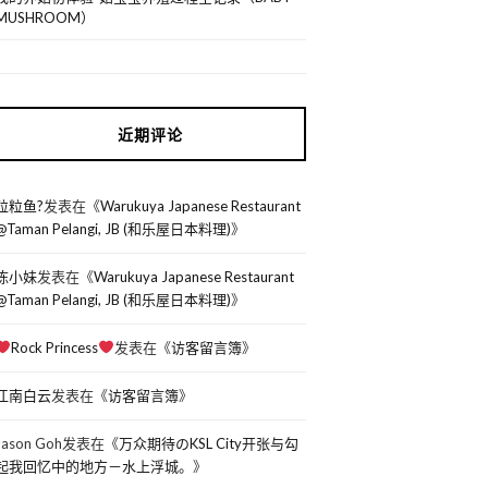
MUSHROOM）
近期评论
粒粒鱼?
发表在《
Warukuya Japanese Restaurant
@Taman Pelangi, JB (和乐屋日本料理)
》
陈小妹
发表在《
Warukuya Japanese Restaurant
@Taman Pelangi, JB (和乐屋日本料理)
》
Rock Princess
发表在《
访客留言簿
》
江南白云
发表在《
访客留言簿
》
Jason Goh
发表在《
万众期待のKSL City开张与勾
起我回忆中的地方－水上浮城。
》