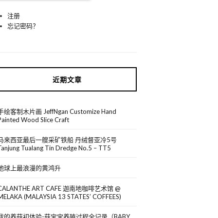
注册
忘记密码？
近期文章
手绘客制木片画 JeffNgan Customize Hand
Painted Wood Slice Craft
马来西亚最后一艘采矿铁船 丹绒督亚冷5号
Tanjung Tualang Tin Dredge No.5 – TT5
地球上最浪漫的黄鸿升
CALANTHE ART CAFE 迦南地咖啡艺术馆 @
MELAKA (MALAYSIA 13 STATES’ COFFEES)
我的养菇初体验-菇宝宝养殖过程全记录（BABY