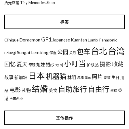
拾光店铺 Tiny Memories Shop
标签
GF1
Doraemon
Japanese
Kuantan
Clinique
Lumix
Panasonic
台湾
台北
包车
公园
Sungai Lembing
Pelangi
保湿
关丹
小叮当
回忆
夏天
摄影
收藏
姐妹
婚纱
寿司
护肤品
奇观
日本
机器猫
照片
故事
新加坡
林明
生日
用
游戏
爱情
瀑布
结婚
自助旅行
自由行
电影
礼物
美食
品
香
蛋糕
港
马来西亚
其他操作