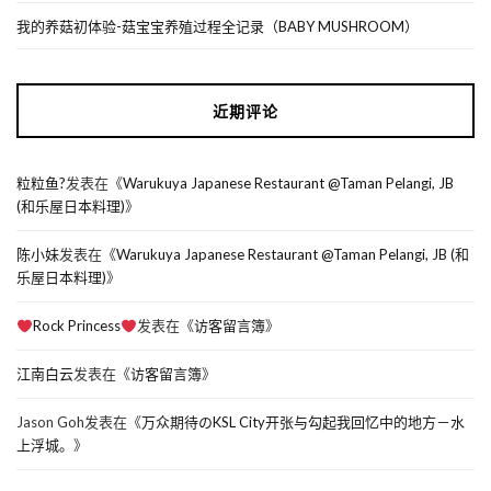
我的养菇初体验-菇宝宝养殖过程全记录（BABY MUSHROOM）
近期评论
粒粒鱼?
发表在《
Warukuya Japanese Restaurant @Taman Pelangi, JB
(和乐屋日本料理)
》
陈小妹
发表在《
Warukuya Japanese Restaurant @Taman Pelangi, JB (和
乐屋日本料理)
》
Rock Princess
发表在《
访客留言簿
》
江南白云
发表在《
访客留言簿
》
Jason Goh
发表在《
万众期待のKSL City开张与勾起我回忆中的地方－水
上浮城。
》