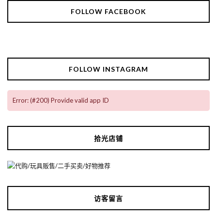
FOLLOW FACEBOOK
FOLLOW INSTAGRAM
Error: (#200) Provide valid app ID
拾光店铺
访客留言