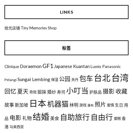
LINKS
拾光店铺 Tiny Memories Shop
标签
GF1
Doraemon
Japanese
Kuantan
Clinique
Lumix
Panasonic
台湾
台北
包车
公园
Sungai Lembing
Pelangi
保湿
关丹
小叮当
回忆
夏天
摄影
收藏
姐妹
婚纱
寿司
护肤品
奇观
日本
机器猫
照片
故事
新加坡
林明
生日
用
游戏
爱情
瀑布
结婚
自助旅行
自由行
电影
礼物
美食
品
香
蛋糕
港
马来西亚