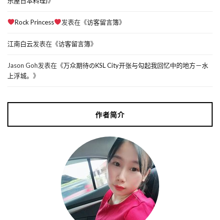
乐屋日本料理)
》
Rock Princess
发表在《
访客留言簿
》
江南白云
发表在《
访客留言簿
》
Jason Goh
发表在《
万众期待のKSL City开张与勾起我回忆中的地方－水
上浮城。
》
作者简介