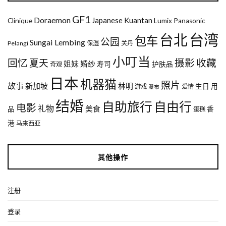
GF1
Doraemon
Japanese
Kuantan
Clinique
Lumix
Panasonic
台湾
台北
包车
公园
Sungai Lembing
Pelangi
保湿
关丹
小叮当
回忆
夏天
摄影
收藏
姐妹
婚纱
寿司
护肤品
奇观
日本
机器猫
照片
故事
新加坡
林明
生日
用
游戏
爱情
瀑布
结婚
自助旅行
自由行
电影
礼物
美食
品
香
蛋糕
港
马来西亚
其他操作
注册
登录