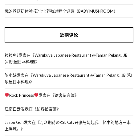
我的养菇初体验-菇宝宝养殖过程全记录（BABY MUSHROOM）
近期评论
粒粒鱼?
发表在《
Warukuya Japanese Restaurant @Taman Pelangi, JB
(和乐屋日本料理)
》
陈小妹
发表在《
Warukuya Japanese Restaurant @Taman Pelangi, JB (和
乐屋日本料理)
》
Rock Princess
发表在《
访客留言簿
》
江南白云
发表在《
访客留言簿
》
Jason Goh
发表在《
万众期待のKSL City开张与勾起我回忆中的地方－水
上浮城。
》