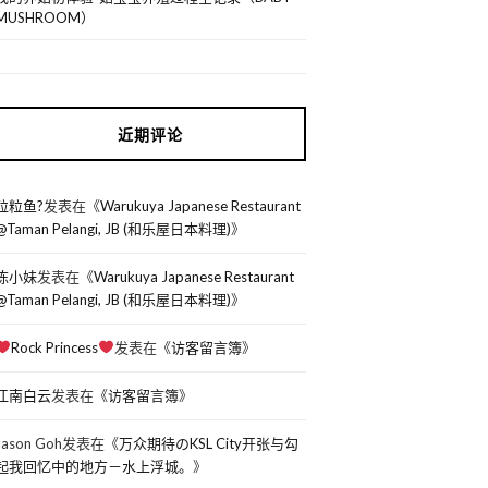
MUSHROOM）
近期评论
粒粒鱼?
发表在《
Warukuya Japanese Restaurant
@Taman Pelangi, JB (和乐屋日本料理)
》
陈小妹
发表在《
Warukuya Japanese Restaurant
@Taman Pelangi, JB (和乐屋日本料理)
》
Rock Princess
发表在《
访客留言簿
》
江南白云
发表在《
访客留言簿
》
Jason Goh
发表在《
万众期待のKSL City开张与勾
起我回忆中的地方－水上浮城。
》