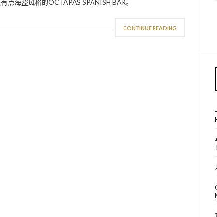
盗风格的OCTAPAS SPANISH BAR。
CONTINUE READING