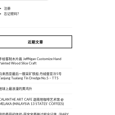
注册
忘记密码？
近期文章
手绘客制木片画 JeffNgan Customize Hand
Painted Wood Slice Craft
马来西亚最后一艘采矿铁船 丹绒督亚冷5号
Tanjung Tualang Tin Dredge No.5 – TT5
地球上最浪漫的黄鸿升
CALANTHE ART CAFE 迦南地咖啡艺术馆 @
MELAKA (MALAYSIA 13 STATES’ COFFEES)
我的养菇初体验-菇宝宝养殖过程全记录（BABY