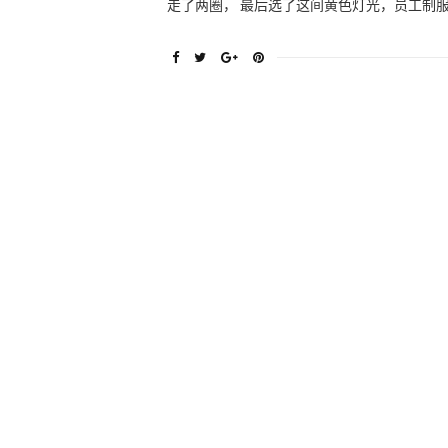
走了两圈， 最后选了这间黄色灯光，员工制服有点海