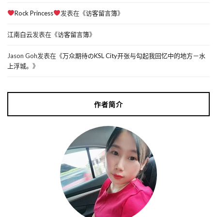
Rock Princess
发表在《
访客留言簿
》
江南白云
发表在《
访客留言簿
》
Jason Goh
发表在《
万众期待のKSL City开张与勾起我回忆中的地方－水
上浮城。
》
作者简介