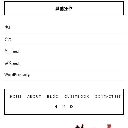
其他操作
注册
登录
条目feed
评论feed
WordPress.org
HOME
ABOUT
BLOG
GUESTBOOK
CONTACT ME