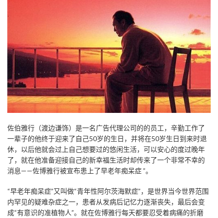
佐伯雅行（渡边谦饰）是一名广告代理公司的的员工，辛勤工作了
一辈子的他终于迎来了自己50岁的生日，并将在50岁生日到来时退
休，以后他就会过上自己想要过的悠闲生活，可以安心的度过晚年
了，就在他准备迎接自己的新幸福生活时却传来了一个非常不幸的
消息——佐博雅行被宣布患上了早老年痴呆症 ”。
“早老年痴呆症”又叫做“青年性阿尔茨海默症”，是世界当今世界范围
内罕见的疑难杂症之一，患者从发病后记忆力逐渐丧失，最后会变
成“有意识的准植物人”。就在佐博雅行每天都要忍受着病痛的折磨