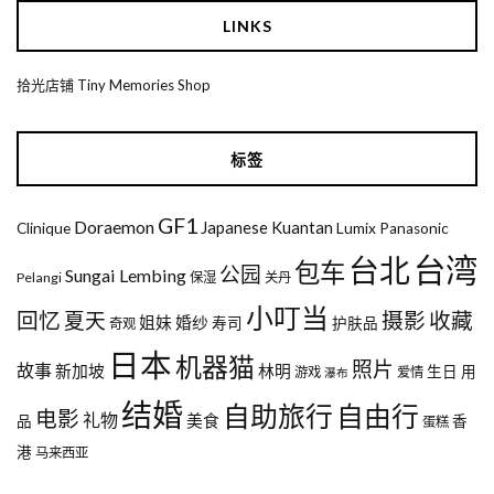
LINKS
拾光店铺 Tiny Memories Shop
标签
GF1
Doraemon
Japanese
Kuantan
Clinique
Lumix
Panasonic
台湾
台北
包车
公园
Sungai Lembing
Pelangi
保湿
关丹
小叮当
回忆
夏天
摄影
收藏
姐妹
婚纱
寿司
护肤品
奇观
日本
机器猫
照片
故事
新加坡
林明
生日
用
游戏
爱情
瀑布
结婚
自助旅行
自由行
电影
礼物
美食
品
香
蛋糕
港
马来西亚