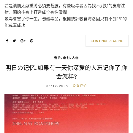
若是潰爛太嚴重將必須要截肢，有些吸毒者因為找不到好的皮膚注
射，開始往身上打造成全身性潰爛
吸毒會害了你一生，勿碰毒品，根據統計吸食海洛因只有不到1%的
能戒毒成功
CONTINUE READING
音乐/电影/人物
明日の记忆..如果有一天你深爱的人忘记你了,你
会怎样?
07/12/2009
没有评论