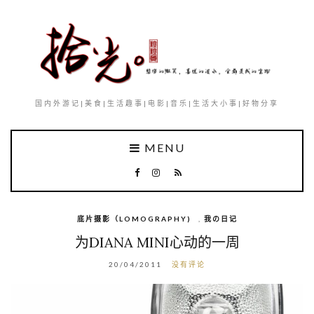
国内外游记|美食|生活趣事|电影|音乐|生活大小事|好物分享
MENU
底片摄影（LOMOGRAPHY)
,
我の日记
为DIANA MINI心动的一周
20/04/2011
没有评论