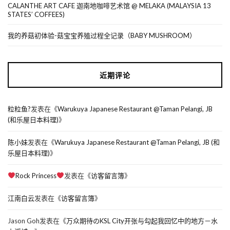
CALANTHE ART CAFE 迦南地咖啡艺术馆 @ MELAKA (MALAYSIA 13
STATES’ COFFEES)
我的养菇初体验-菇宝宝养殖过程全记录（BABY MUSHROOM）
近期评论
粒粒鱼?
发表在《
Warukuya Japanese Restaurant @Taman Pelangi, JB
(和乐屋日本料理)
》
陈小妹
发表在《
Warukuya Japanese Restaurant @Taman Pelangi, JB (和
乐屋日本料理)
》
Rock Princess
发表在《
访客留言簿
》
江南白云
发表在《
访客留言簿
》
Jason Goh
发表在《
万众期待のKSL City开张与勾起我回忆中的地方－水