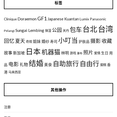
标签
GF1
Doraemon
Japanese
Kuantan
Clinique
Lumix
Panasonic
台湾
台北
包车
公园
Sungai Lembing
Pelangi
保湿
关丹
小叮当
回忆
夏天
摄影
收藏
姐妹
婚纱
寿司
护肤品
奇观
日本
机器猫
照片
故事
新加坡
林明
生日
用
游戏
爱情
瀑布
结婚
自助旅行
自由行
电影
礼物
美食
品
香
蛋糕
港
马来西亚
其他操作
注册