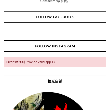
Contact Me联系我。
FOLLOW FACEBOOK
FOLLOW INSTAGRAM
Error: (#200) Provide valid app ID
拾光店铺