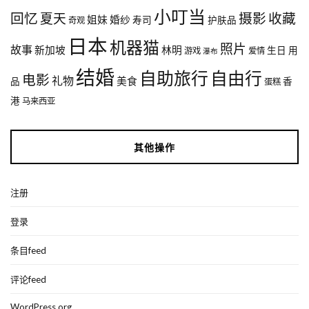
小叮当
回忆
夏天
摄影
收藏
姐妹
婚纱
寿司
护肤品
奇观
日本
机器猫
照片
故事
新加坡
林明
生日
用
游戏
爱情
瀑布
结婚
自助旅行
自由行
电影
礼物
美食
品
香
蛋糕
港
马来西亚
其他操作
注册
登录
条目feed
评论feed
WordPress.org