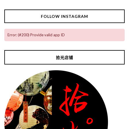
FOLLOW INSTAGRAM
Error: (#200) Provide valid app ID
拾光店铺