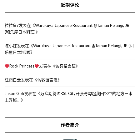
近期评论
粒粒鱼?
发表在《
Warukuya Japanese Restaurant @Taman Pelangi, JB
(和乐屋日本料理)
》
陈小妹
发表在《
Warukuya Japanese Restaurant @Taman Pelangi, JB (和
乐屋日本料理)
》
Rock Princess
发表在《
访客留言簿
》
江南白云
发表在《
访客留言簿
》
Jason Goh
发表在《
万众期待のKSL City开张与勾起我回忆中的地方－水
上浮城。
》
作者简介