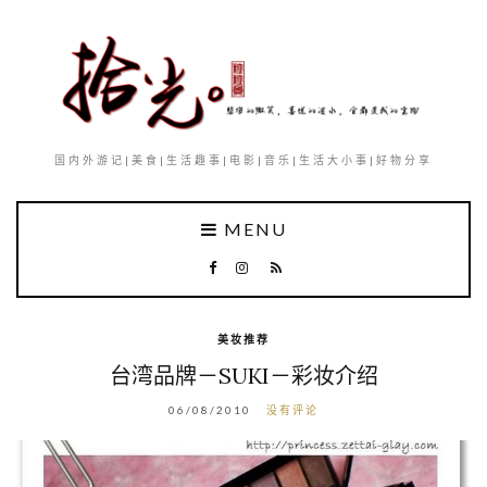
国内外游记|美食|生活趣事|电影|音乐|生活大小事|好物分享
MENU
美妆推荐
台湾品牌－SUKI－彩妆介绍
06/08/2010
没有评论