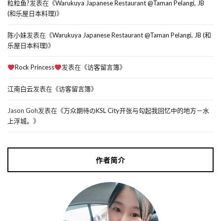
粒粒鱼?
发表在《
Warukuya Japanese Restaurant @Taman Pelangi, JB
(和乐屋日本料理)
》
陈小妹
发表在《
Warukuya Japanese Restaurant @Taman Pelangi, JB (和
乐屋日本料理)
》
Rock Princess
发表在《
访客留言簿
》
江南白云
发表在《
访客留言簿
》
Jason Goh
发表在《
万众期待のKSL City开张与勾起我回忆中的地方－水
上浮城。
》
作者简介