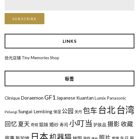
LINKS
拾光店铺 Tiny Memories Shop
标签
GF1
Doraemon
Japanese
Kuantan
Clinique
Lumix
Panasonic
台湾
台北
包车
公园
Sungai Lembing
Pelangi
保湿
关丹
小叮当
回忆
夏天
摄影
收藏
姐妹
婚纱
寿司
护肤品
奇观
日本
机器猫
照片
故事
新加坡
林明
生日
用
游戏
爱情
瀑布