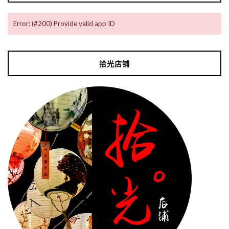
Error: (#200) Provide valid app ID
拾光店铺