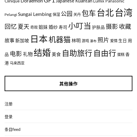
GF1
Doraemon
Japanese
Kuantan
Clinique
Lumix
Panasonic
台湾
台北
包车
公园
Sungai Lembing
Pelangi
保湿
关丹
小叮当
回忆
夏天
摄影
收藏
姐妹
婚纱
寿司
护肤品
奇观
日本
机器猫
照片
故事
新加坡
林明
生日
用
游戏
爱情
瀑布
结婚
自助旅行
自由行
电影
礼物
美食
品
香
蛋糕
港
马来西亚
其他操作
注册
登录
条目feed