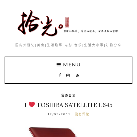
国内外游记|美食|生活趣事|电影|音乐|生活大小事|好物分享
MENU
我の日记
I
TOSHIBA SATELLITE L645
12/03/2011
没有评论