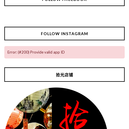
FOLLOW INSTAGRAM
Error: (#200) Provide valid app ID
拾光店铺