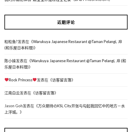
近期评论
粒粒鱼?
发表在《
Warukuya Japanese Restaurant @Taman Pelangi, JB
(和乐屋日本料理)
》
陈小妹
发表在《
Warukuya Japanese Restaurant @Taman Pelangi, JB (和
乐屋日本料理)
》
Rock Princess
发表在《
访客留言簿
》
江南白云
发表在《
访客留言簿
》
Jason Goh
发表在《
万众期待のKSL City开张与勾起我回忆中的地方－水
上浮城。
》