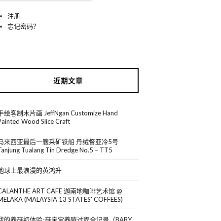
注册
忘记密码？
近期文章
手绘客制木片画 JeffNgan Customize Hand
Painted Wood Slice Craft
马来西亚最后一艘采矿铁船 丹绒督亚冷5号
Tanjung Tualang Tin Dredge No.5 – TT5
地球上最浪漫的黄鸿升
CALANTHE ART CAFE 迦南地咖啡艺术馆 @
MELAKA (MALAYSIA 13 STATES’ COFFEES)
我的养菇初体验-菇宝宝养殖过程全记录（BABY