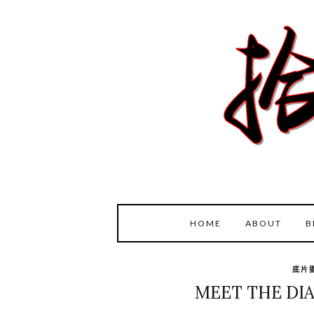
HOME
ABOUT
B
底片摄
MEET THE DIA