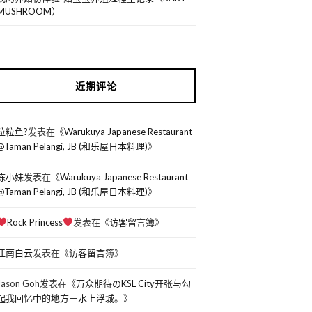
MUSHROOM）
近期评论
粒粒鱼?
发表在《
Warukuya Japanese Restaurant
@Taman Pelangi, JB (和乐屋日本料理)
》
陈小妹
发表在《
Warukuya Japanese Restaurant
@Taman Pelangi, JB (和乐屋日本料理)
》
Rock Princess
发表在《
访客留言簿
》
江南白云
发表在《
访客留言簿
》
Jason Goh
发表在《
万众期待のKSL City开张与勾
起我回忆中的地方－水上浮城。
》