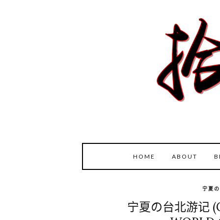
HOME
ABOUT
B
宁夏の
宁夏の台北游记 (GL