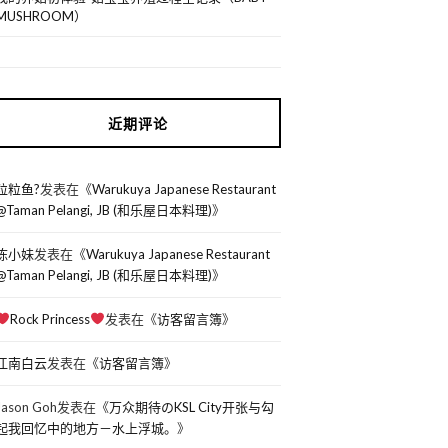
MUSHROOM）
近期评论
粒粒鱼?
发表在《
Warukuya Japanese Restaurant
@Taman Pelangi, JB (和乐屋日本料理)
》
陈小妹
发表在《
Warukuya Japanese Restaurant
@Taman Pelangi, JB (和乐屋日本料理)
》
Rock Princess
发表在《
访客留言簿
》
江南白云
发表在《
访客留言簿
》
Jason Goh
发表在《
万众期待のKSL City开张与勾
起我回忆中的地方－水上浮城。
》