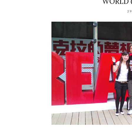
WORLD @
29