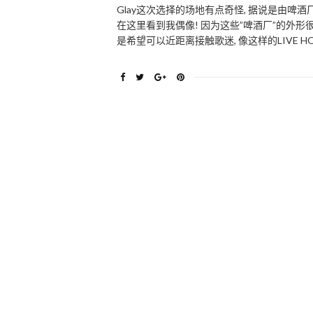
Glay这次选择的场地有点奇怪, 据说是由啤
在这里看到我偶像! 因为这些”啤酒厂”的外形
是希望可以近距离接触歌迷, 像这样的LIVE 