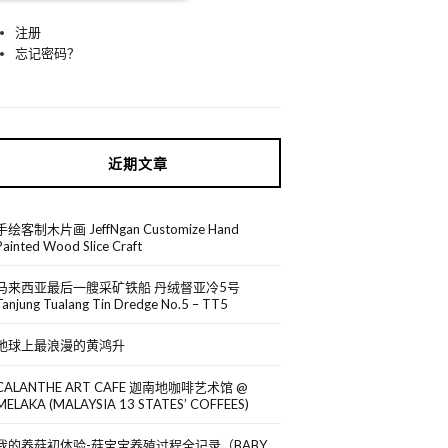
注册
忘记密码？
近期文章
手绘客制木片画 JeffNgan Customize Hand
Painted Wood Slice Craft
马来西亚最后一艘采矿铁船 丹绒督亚冷5号
Tanjung Tualang Tin Dredge No.5 – TT5
地球上最浪漫的黄鸿升
CALANTHE ART CAFE 迦南地咖啡艺术馆 @
MELAKA (MALAYSIA 13 STATES’ COFFEES)
我的养菇初体验-菇宝宝养殖过程全记录（BABY