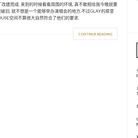
酒厂改建而成. 来到的时候看看周围的环境, 真不敢相信我今晚就要
很破旧, 就不想是一个能够举办演唱会的地方.不过GLAY的原意
HOUSE空间不算很大自然符合了他们的要求.
CONTINUE READING