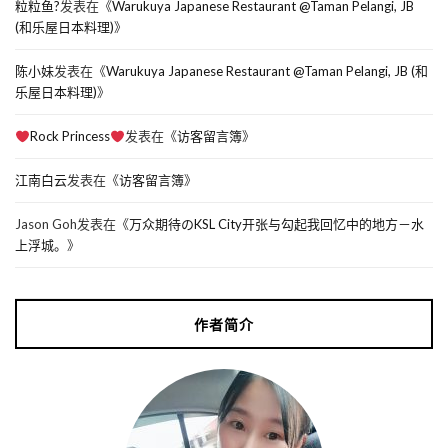
粒粒鱼?
发表在《
Warukuya Japanese Restaurant @Taman Pelangi, JB
(和乐屋日本料理)
》
陈小妹
发表在《
Warukuya Japanese Restaurant @Taman Pelangi, JB (和
乐屋日本料理)
》
Rock Princess
发表在《
访客留言簿
》
江南白云
发表在《
访客留言簿
》
Jason Goh
发表在《
万众期待のKSL City开张与勾起我回忆中的地方－水
上浮城。
》
作者简介