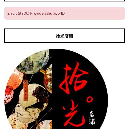
Error: (#200) Provide valid app ID
拾光店铺