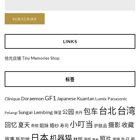
LINKS
拾光店铺 Tiny Memories Shop
标签
GF1
Doraemon
Japanese
Kuantan
Clinique
Lumix
Panasonic
台湾
台北
包车
公园
Sungai Lembing
Pelangi
保湿
关丹
小叮当
回忆
夏天
摄影
收藏
姐妹
婚纱
寿司
护肤品
奇观
日本
机器猫
照片
故事
新加坡
林明
生日
用
游戏
爱情
瀑布