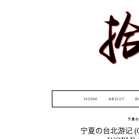
HOME
ABOUT
B
宁夏の
宁夏の台北游记 (GL