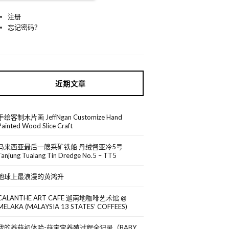
注册
忘记密码？
近期文章
手绘客制木片画 JeffNgan Customize Hand
Painted Wood Slice Craft
马来西亚最后一艘采矿铁船 丹绒督亚冷5号
Tanjung Tualang Tin Dredge No.5 – TT5
地球上最浪漫的黄鸿升
CALANTHE ART CAFE 迦南地咖啡艺术馆 @
MELAKA (MALAYSIA 13 STATES’ COFFEES)
我的养菇初体验-菇宝宝养殖过程全记录（BABY