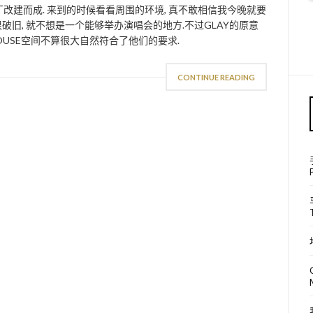
酒厂改建而成. 来到的时候看看周围的环境, 真不敢相信我今晚就要
很破旧, 就不想是一个能够举办演唱会的地方.不过GLAY的原意
HOUSE空间不算很大自然符合了他们的要求.
CONTINUE READING