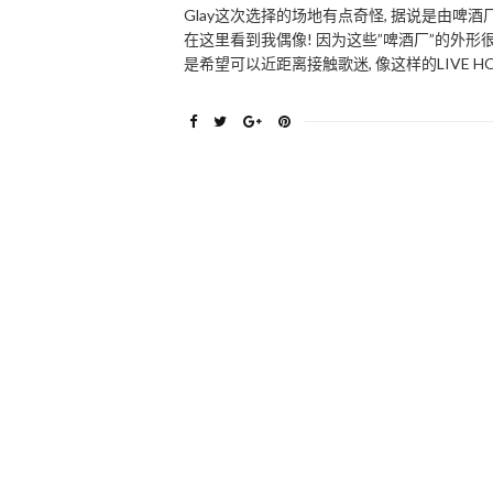
Glay这次选择的场地有点奇怪, 据说是由啤
在这里看到我偶像! 因为这些”啤酒厂”的外形
是希望可以近距离接触歌迷, 像这样的LIVE 