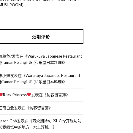
MUSHROOM）
近期评论
粒粒鱼?
发表在《
Warukuya Japanese Restaurant
@Taman Pelangi, JB (和乐屋日本料理)
》
陈小妹
发表在《
Warukuya Japanese Restaurant
@Taman Pelangi, JB (和乐屋日本料理)
》
Rock Princess
发表在《
访客留言簿
》
江南白云
发表在《
访客留言簿
》
Jason Goh
发表在《
万众期待のKSL City开张与勾
起我回忆中的地方－水上浮城。
》