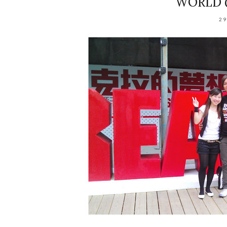
WORLD @
29