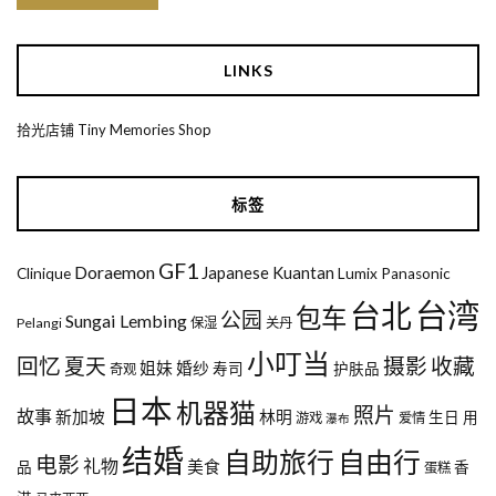
LINKS
拾光店铺 Tiny Memories Shop
标签
GF1
Doraemon
Japanese
Kuantan
Clinique
Lumix
Panasonic
台湾
台北
包车
公园
Sungai Lembing
Pelangi
保湿
关丹
小叮当
回忆
夏天
摄影
收藏
姐妹
婚纱
寿司
护肤品
奇观
日本
机器猫
照片
故事
新加坡
林明
生日
用
游戏
爱情
瀑布
结婚
自助旅行
自由行
电影
礼物
美食
品
香
蛋糕