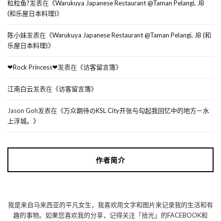
粒粒鱼?
发表在《
Warukuya Japanese Restaurant @Taman Pelangi, JB
(和乐屋日本料理)
》
陈小妹
发表在《
Warukuya Japanese Restaurant @Taman Pelangi, JB (和
乐屋日本料理)
》
❤Rock Princess❤
发表在《
访客留言簿
》
江南白云
发表在《
访客留言簿
》
Jason Goh
发表在《
万众期待のKSL City开张与勾起我回忆中的地方－水
上浮城。
》
作者简介
我是来自马来西亚的平凡女生，我喜欢用文字和图片来记录我的生活和有
趣的事物。如果您喜欢我的分享，记得关注「拾光」的FACEBOOK和