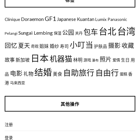
GF1
Doraemon
Japanese
Kuantan
Clinique
Lumix
Panasonic
台湾
台北
包车
公园
Sungai Lembing
Pelangi
保湿
关丹
小叮当
回忆
夏天
摄影
收藏
姐妹
婚纱
寿司
护肤品
奇观
日本
机器猫
照片
故事
新加坡
林明
生日
用
游戏
爱情
瀑布
结婚
自助旅行
自由行
电影
礼物
美食
品
香
蛋糕
港
马来西亚
其他操作
注册
登录