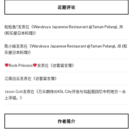
近期评论
粒粒鱼?
发表在《
Warukuya Japanese Restaurant @Taman Pelangi, JB
(和乐屋日本料理)
》
陈小妹
发表在《
Warukuya Japanese Restaurant @Taman Pelangi, JB (和
乐屋日本料理)
》
Rock Princess
发表在《
访客留言簿
》
江南白云
发表在《
访客留言簿
》
Jason Goh
发表在《
万众期待のKSL City开张与勾起我回忆中的地方－水
上浮城。
》
作者简介