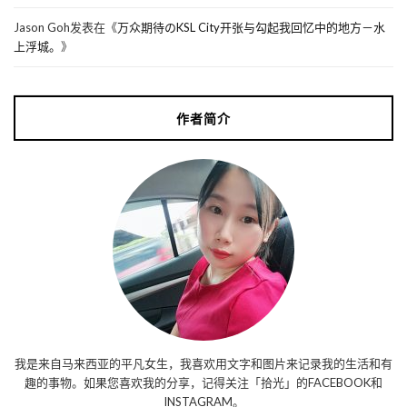
Jason Goh
发表在《
万众期待のKSL City开张与勾起我回忆中的地方－水
上浮城。
》
作者简介
我是来自马来西亚的平凡女生，我喜欢用文字和图片来记录我的生活和有
趣的事物。如果您喜欢我的分享，记得关注「拾光」的FACEBOOK和
INSTAGRAM。