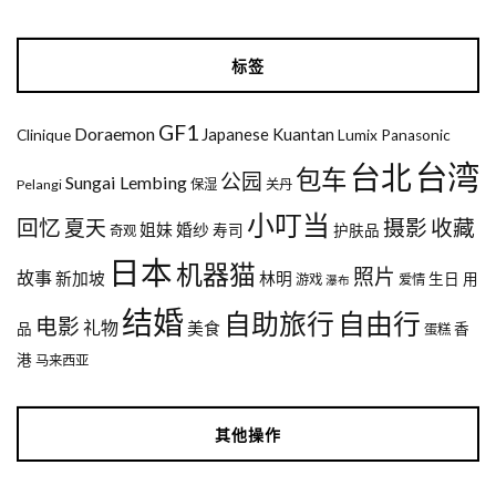
标签
GF1
Doraemon
Japanese
Kuantan
Clinique
Lumix
Panasonic
台湾
台北
包车
公园
Sungai Lembing
Pelangi
保湿
关丹
小叮当
回忆
夏天
摄影
收藏
姐妹
婚纱
寿司
护肤品
奇观
日本
机器猫
照片
故事
新加坡
林明
生日
用
游戏
爱情
瀑布
结婚
自助旅行
自由行
电影
礼物
美食
品
香
蛋糕
港
马来西亚
其他操作