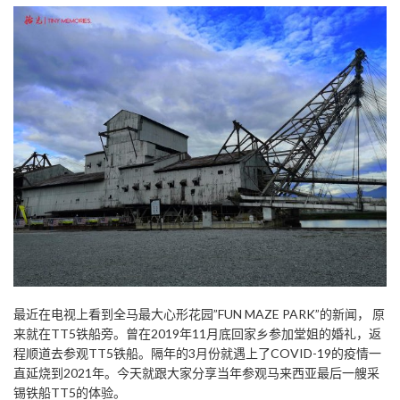
最近在电视上看到全马最大心形花园”FUN MAZE PARK”的新闻， 原
来就在TT5铁船旁。曾在2019年11月底回家乡参加堂姐的婚礼，返
程顺道去参观TT5铁船。隔年的3月份就遇上了COVID-19的疫情一
直延烧到2021年。今天就跟大家分享当年参观马来西亚最后一艘采
锡铁船TT5的体验。