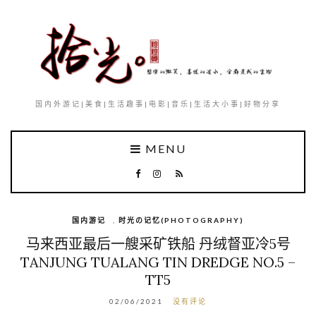
国内外游记|美食|生活趣事|电影|音乐|生活大小事|好物分享
MENU
国内游记
,
时光の记忆(PHOTOGRAPHY)
马来西亚最后一艘采矿铁船 丹绒督亚冷5号
TANJUNG TUALANG TIN DREDGE NO.5 –
TT5
02/06/2021
没有评论