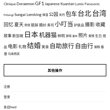
GF1
Doraemon
Japanese
Kuantan
Clinique
Lumix
Panasonic
台湾
台北
包车
公园
Sungai Lembing
Pelangi
保湿
关丹
小叮当
回忆
夏天
摄影
收藏
姐妹
婚纱
寿司
护肤品
奇观
日本
机器猫
照片
故事
新加坡
林明
生日
用
游戏
爱情
瀑布
结婚
自助旅行
自由行
电影
礼物
美食
品
香
蛋糕
港
马来西亚
其他操作
注册
登录
条目feed