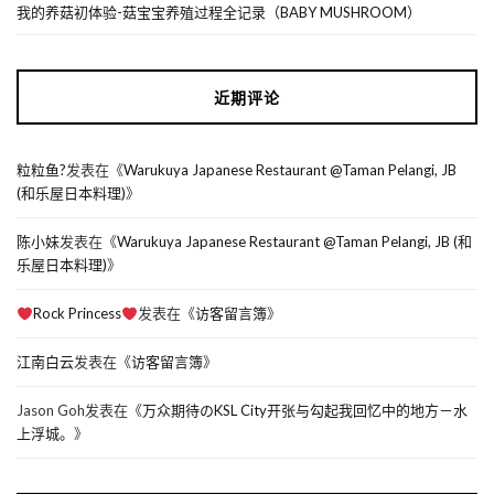
我的养菇初体验-菇宝宝养殖过程全记录（BABY MUSHROOM）
近期评论
粒粒鱼?
发表在《
Warukuya Japanese Restaurant @Taman Pelangi, JB
(和乐屋日本料理)
》
陈小妹
发表在《
Warukuya Japanese Restaurant @Taman Pelangi, JB (和
乐屋日本料理)
》
Rock Princess
发表在《
访客留言簿
》
江南白云
发表在《
访客留言簿
》
Jason Goh
发表在《
万众期待のKSL City开张与勾起我回忆中的地方－水
上浮城。
》