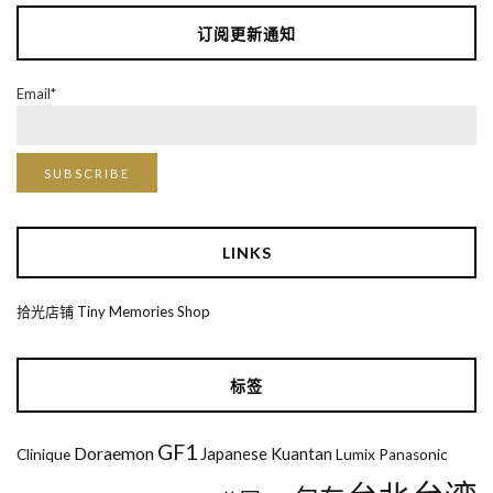
订阅更新通知
Email*
LINKS
拾光店铺 Tiny Memories Shop
标签
GF1
Doraemon
Japanese
Kuantan
Clinique
Lumix
Panasonic