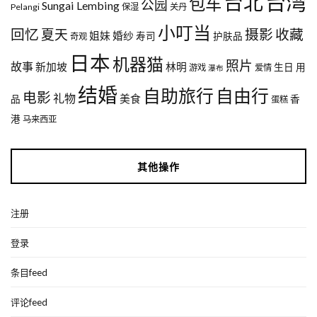
台湾
台北
包车
公园
Sungai Lembing
Pelangi
保湿
关丹
小叮当
回忆
夏天
摄影
收藏
姐妹
婚纱
寿司
护肤品
奇观
日本
机器猫
照片
故事
新加坡
林明
生日
用
游戏
爱情
瀑布
结婚
自助旅行
自由行
电影
礼物
美食
品
香
蛋糕
港
马来西亚
其他操作
注册
登录
条目feed
评论feed