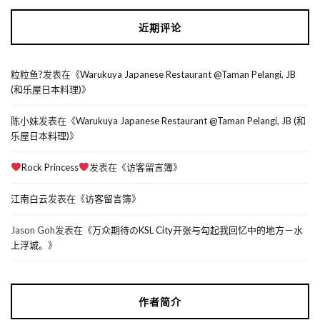
近期评论
粒粒鱼?
发表在《
Warukuya Japanese Restaurant @Taman Pelangi, JB
(和乐屋日本料理)
》
陈小妹
发表在《
Warukuya Japanese Restaurant @Taman Pelangi, JB (和
乐屋日本料理)
》
Rock Princess
发表在《
访客留言簿
》
江南白云
发表在《
访客留言簿
》
Jason Goh
发表在《
万众期待のKSL City开张与勾起我回忆中的地方－水
上浮城。
》
作者简介