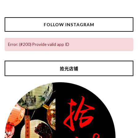
FOLLOW INSTAGRAM
Error: (#200) Provide valid app ID
拾光店铺