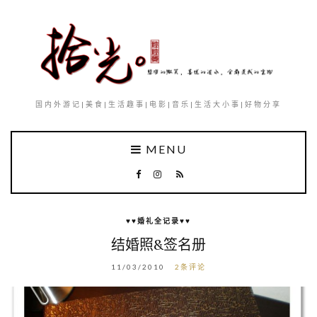
国内外游记|美食|生活趣事|电影|音乐|生活大小事|好物分享
MENU
♥♥婚礼全记录♥♥
结婚照&签名册
11/03/2010
2条评论