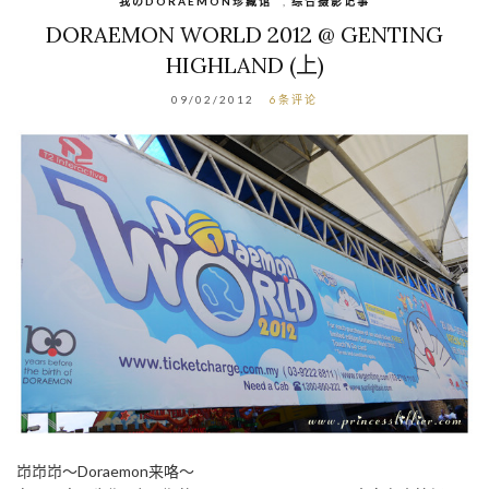
我のDORAEMON珍藏馆
,
综合摄影记事
DORAEMON WORLD 2012 @ GENTING
HIGHLAND (上)
09/02/2012
6条评论
岇岇岇～Doraemon来咯～