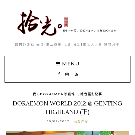
国内外游记|美食|生活趣事|电影|音乐|生活大小事|好物分享
MENU
我のDORAEMON珍藏馆
,
综合摄影记事
DORAEMON WORLD 2012 @ GENTING
HIGHLAND (下)
10/02/2012
没有评论