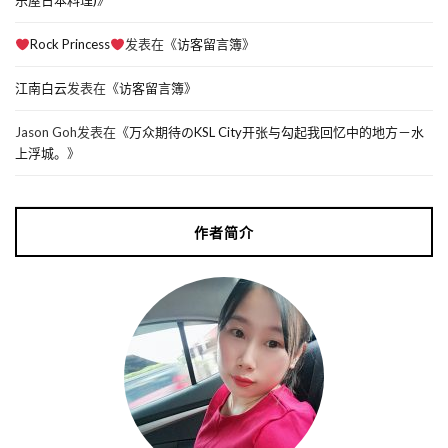
乐屋日本料理)
》
Rock Princess
发表在《
访客留言簿
》
江南白云
发表在《
访客留言簿
》
Jason Goh
发表在《
万众期待のKSL City开张与勾起我回忆中的地方－水
上浮城。
》
作者简介