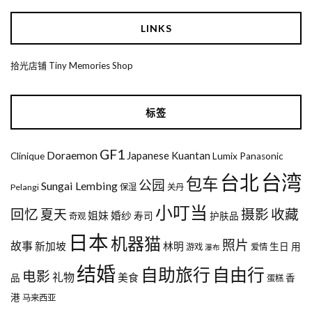
LINKS
拾光店铺 Tiny Memories Shop
标签
GF1
Doraemon
Japanese
Kuantan
Clinique
Lumix
Panasonic
台湾
台北
包车
公园
Sungai Lembing
Pelangi
保湿
关丹
小叮当
回忆
夏天
摄影
收藏
姐妹
婚纱
寿司
护肤品
奇观
日本
机器猫
照片
故事
新加坡
林明
生日
用
游戏
爱情
瀑布
结婚
自助旅行
自由行
电影
礼物
美食
品
香
蛋糕
港
马来西亚