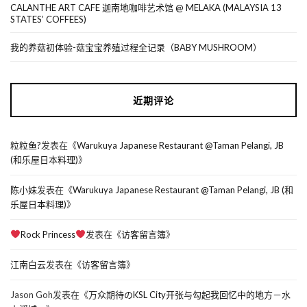
CALANTHE ART CAFE 迦南地咖啡艺术馆 @ MELAKA (MALAYSIA 13
STATES’ COFFEES)
我的养菇初体验-菇宝宝养殖过程全记录（BABY MUSHROOM）
近期评论
粒粒鱼?
发表在《
Warukuya Japanese Restaurant @Taman Pelangi, JB
(和乐屋日本料理)
》
陈小妹
发表在《
Warukuya Japanese Restaurant @Taman Pelangi, JB (和
乐屋日本料理)
》
Rock Princess
发表在《
访客留言簿
》
江南白云
发表在《
访客留言簿
》
Jason Goh
发表在《
万众期待のKSL City开张与勾起我回忆中的地方－水