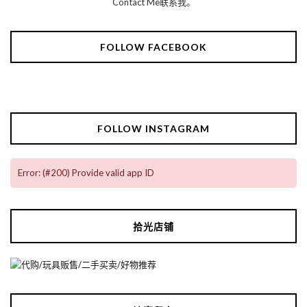
Contact Me联系我。
FOLLOW FACEBOOK
FOLLOW INSTAGRAM
Error: (#200) Provide valid app ID
拾光店铺