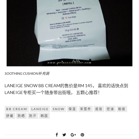
SOOTHING CUSHION补充装
LANEIGE SNOW BB CREAM的售价是RM 145， 喜欢的话快点到
LANEIGE专柜买一个随身带出街哦， 五颗心推荐！
BB CREAM
LANEIGE
SNOW
保湿
宋慧乔
底妆
控油
粉底
舒缓
防晒
防汗
韩国