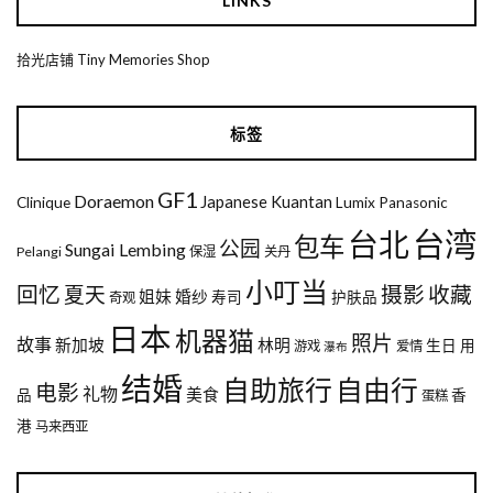
LINKS
拾光店铺 Tiny Memories Shop
标签
GF1
Doraemon
Japanese
Kuantan
Clinique
Lumix
Panasonic
台湾
台北
包车
公园
Sungai Lembing
Pelangi
保湿
关丹
小叮当
回忆
夏天
摄影
收藏
姐妹
婚纱
寿司
护肤品
奇观
日本
机器猫
照片
故事
新加坡
林明
生日
用
游戏
爱情
瀑布
结婚
自助旅行
自由行
电影
礼物
美食
品
香
蛋糕
港
马来西亚