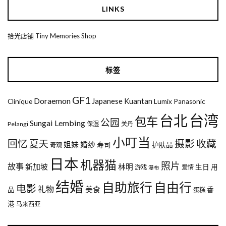
LINKS
拾光店铺 Tiny Memories Shop
标签
GF1
Doraemon
Japanese
Kuantan
Clinique
Lumix
Panasonic
台湾
台北
包车
公园
Sungai Lembing
Pelangi
保湿
关丹
小叮当
回忆
夏天
摄影
收藏
姐妹
婚纱
寿司
护肤品
奇观
日本
机器猫
照片
故事
新加坡
林明
生日
用
游戏
爱情
瀑布
结婚
自助旅行
自由行
电影
礼物
美食
品
香
蛋糕
港
马来西亚