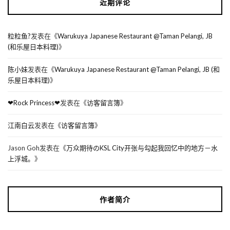
近期评论
粒粒鱼?
发表在《
Warukuya Japanese Restaurant @Taman Pelangi, JB
(和乐屋日本料理)
》
陈小妹
发表在《
Warukuya Japanese Restaurant @Taman Pelangi, JB (和
乐屋日本料理)
》
❤Rock Princess❤
发表在《
访客留言簿
》
江南白云
发表在《
访客留言簿
》
Jason Goh
发表在《
万众期待のKSL City开张与勾起我回忆中的地方－水
上浮城。
》
作者简介