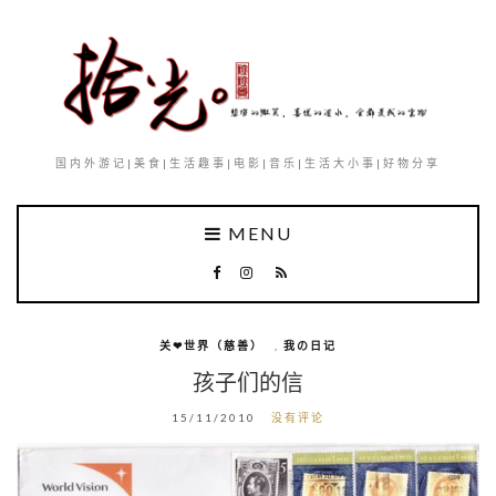
国内外游记|美食|生活趣事|电影|音乐|生活大小事|好物分享
MENU
关❤世界（慈善）
,
我の日记
孩子们的信
15/11/2010
没有评论