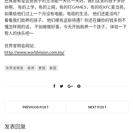
还真是希望这些孩子的生活能一天比一天好。我们这里的孩子多好
命啊， 有的上学，有的上网，有的打GAMES，有的吃KFC麦当劳。
如果给他们过上一个月没有电脑，电视的生活， 他们还能活吗？
看看我们助养的孩子， 他们哪有这些待遇？你还在嫌你的钱多到不
懂怎样用的话， 不如做做好事，今天开始助养一个孩子， 体验一下
帮人的快乐吧～
世界宣明会网站：
http://www.worldvision.com.my/
世界宣明会
助养
寮国
泰国
PREVIOUS POST
NEXT POST
发表回复