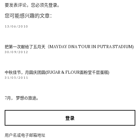
要发表评论，您必须先
登录
。
您可能感兴趣的文章：
13/06/2010
把第一次献给了五月天（MAYDAY DNA TOUR IN PUTRA STADIUM)
30/09/2012
中秋佳节，月圆庆团圆(SUGAR & FLOUR面粉堂千层蛋糕)
31/05/2011
7月， 梦想の旅途。
登录
用户名或电子邮箱地址