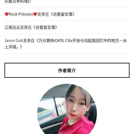
乐屋日本料理)
》
Rock Princess
发表在《
访客留言簿
》
江南白云
发表在《
访客留言簿
》
Jason Goh
发表在《
万众期待のKSL City开张与勾起我回忆中的地方－水
上浮城。
》
作者简介