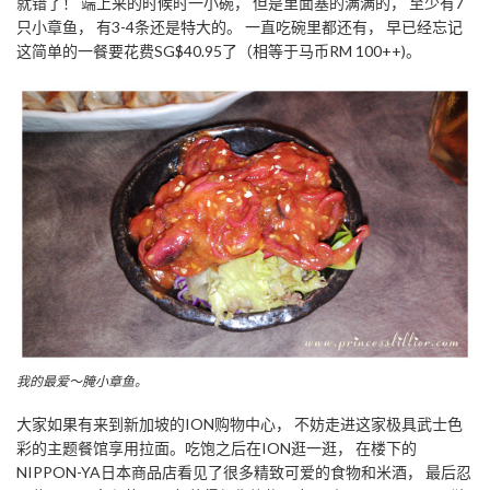
就错了！ 端上来的时候时一小碗， 但是里面塞的满满的， 至少有7
只小章鱼， 有3-4条还是特大的。 一直吃碗里都还有， 早已经忘记
这简单的一餐要花费SG$40.95了（相等于马币RM 100++)。
我的最爱～腌小章鱼。
大家如果有来到新加坡的ION购物中心， 不妨走进这家极具武士色
彩的主题餐馆享用拉面。吃饱之后在ION逛一逛， 在楼下的
NIPPON-YA日本商品店看见了很多精致可爱的食物和米酒， 最后忍