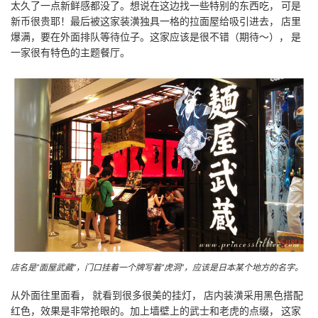
太久了一点新鲜感都没了。想说在这边找一些特别的东西吃， 可是
新币很贵耶！最后被这家装潢独具一格的拉面屋给吸引进去， 店里
爆满，要在外面排队等待位子。这家应该是很不错（期待～）， 是
一家很有特色的主题餐厅。
店名是“面屋武藏”，门口挂着一个牌写着“虎洞”，应该是日本某个地方的名字。
从外面往里面看， 就看到很多很美的挂灯， 店内装潢采用黑色搭配
红色，效果是非常抢眼的。加上墙壁上的武士和老虎的点缀， 这家