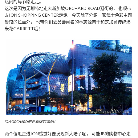
热闹的乌节路走走。
这次是因为无聊特地走去新加坡ORCHARD ROAD逛街的， 也顺带
去ION SHOPPING CENTER走走。今天除了介绍一家武士色彩主题
餐馆的拉面外， 也带你们去品尝闻名的林志源肉干和芝加哥传统爆
米花GARRETT哦！
ION ORCHARD的外观很时尚吧！
两个傻瓜走进ION感觉好像发现新大陆了呢， 可能JB的购物中心走