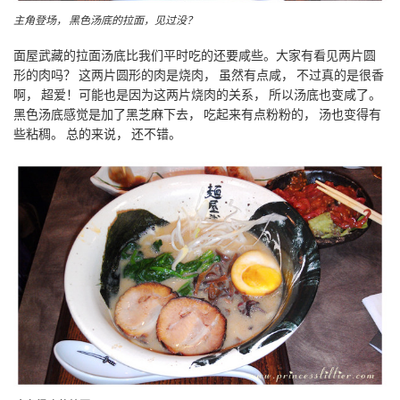
主角登场， 黑色汤底的拉面，见过没？
面屋武藏的拉面汤底比我们平时吃的还要咸些。大家有看见两片圆
形的肉吗？ 这两片圆形的肉是烧肉， 虽然有点咸， 不过真的是很香
啊， 超爱！可能也是因为这两片烧肉的关系， 所以汤底也变咸了。
黑色汤底感觉是加了黑芝麻下去， 吃起来有点粉粉的， 汤也变得有
些粘稠。 总的来说， 还不错。