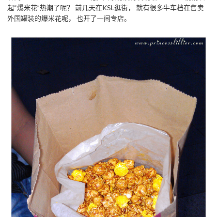
起“爆米花”热潮了呢？ 前几天在KSL逛街， 就有很多牛车档在售卖
外国罐装的爆米花呢， 也开了一间专店。