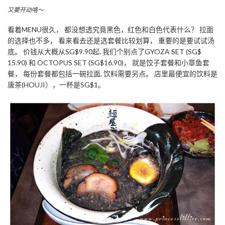
又要开动咯～
看着MENU很久， 都没想透究竟黑色，红色和白色代表什么？ 拉面
的选择也不多， 看来看去还是选套餐比较划算， 重要的是要试试汤
底。 价钱从大概从SG$9.90起. 我们个别点了GYOZA SET (SG$
15.90) 和 OCTOPUS SET (SG$16.90)， 就是饺子套餐和小章鱼套
餐， 每份套餐都包括一碗拉面, 饮料需要另点。 店里最便宜的饮料是
唐茶(HOUJI），一杯是SG$1。