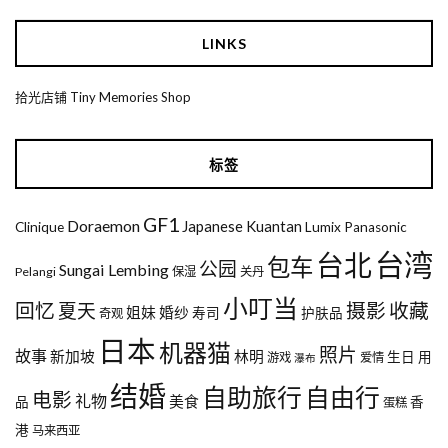
LINKS
拾光店铺 Tiny Memories Shop
标签
GF1
Doraemon
Japanese
Kuantan
Clinique
Lumix
Panasonic
台湾
台北
包车
公园
Sungai Lembing
Pelangi
保湿
关丹
小叮当
回忆
夏天
摄影
收藏
姐妹
婚纱
寿司
护肤品
奇观
日本
机器猫
照片
故事
新加坡
林明
生日
用
游戏
爱情
瀑布
结婚
自助旅行
自由行
电影
礼物
美食
品
香
蛋糕
港
马来西亚