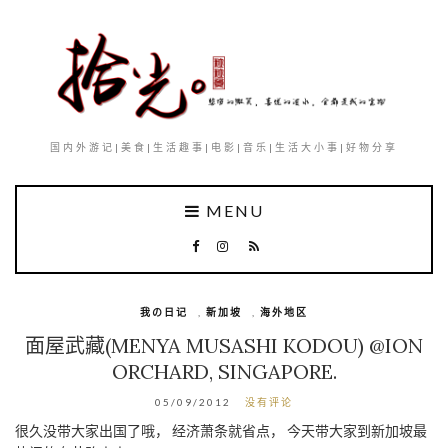
国内外游记|美食|生活趣事|电影|音乐|生活大小事|好物分享
MENU
我の日记
,
新加坡
,
海外地区
面屋武藏(MENYA MUSASHI KODOU) @ION
ORCHARD, SINGAPORE.
05/09/2012
没有评论
很久没带大家出国了哦， 经济萧条就省点， 今天带大家到新加坡最