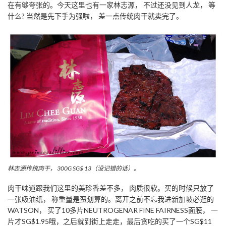
在有够夸张的。今天这里也有一家林志源， 不过还没见到人龙， 等
什么? 当然是先下手为强啦， 差一点传统肉干就卖完了。
林志源传统肉干， 300G SG$ 13（没记错的话）。
肉干味道跟我们这里的美珍香差不多， 肉质很软。买的时候只放了
一张吸油纸， 称重量是蛮划算的。离开之前不忘我进新加坡必逛的
WATSON， 买了10多片NEUTROGENAR FINE FAIRNESS面膜， 一
片才SG$1.95哦，之后就到街上走走，最后贪吃的买了一个SG$11