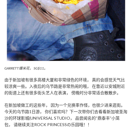
GARRETT爆米花， SG$11。
由于新加坡有很多高楼大厦和非常绿色的环境， 真的会感觉天气比
较凉爽一些。入夜后的乌节路是非常热闹的哦， 在靠近以安城附近
的街道上还有很多街头艺人在表演， 傍晚时分非常适合散散步。
在新加坡做工的这些年， 因为一个兑换率作怪，也很少进来逛街。
今天的乌节路1日游， 你们喜欢吗？下一次带你们去看看新加坡圣淘
沙的环球影城(UNIVERSAL STUDIO， 品尝闻名的“鼎泰丰”小笼
包， 请继续关注ROCK PRINCESSの乐园哦！！