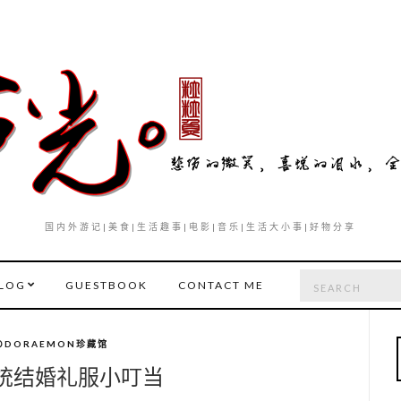
国内外游记|美食|生活趣事|电影|音乐|生活大小事|好物分享
Search
LOG
GUESTBOOK
CONTACT ME
for:
のDORAEMON珍藏馆
统结婚礼服小叮当