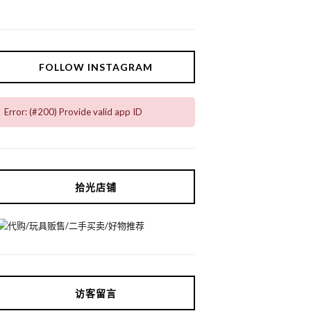
FOLLOW INSTAGRAM
Error: (#200) Provide valid app ID
拾光店铺
访客留言