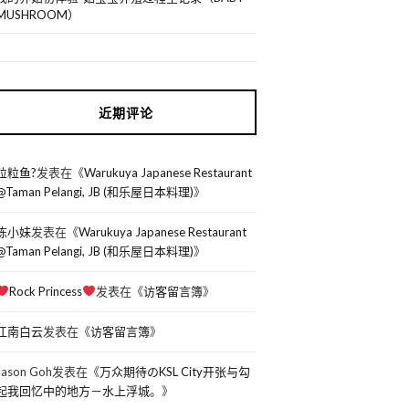
MUSHROOM）
近期评论
粒粒鱼?
发表在《
Warukuya Japanese Restaurant
@Taman Pelangi, JB (和乐屋日本料理)
》
陈小妹
发表在《
Warukuya Japanese Restaurant
@Taman Pelangi, JB (和乐屋日本料理)
》
Rock Princess
发表在《
访客留言簿
》
江南白云
发表在《
访客留言簿
》
Jason Goh
发表在《
万众期待のKSL City开张与勾
起我回忆中的地方－水上浮城。
》