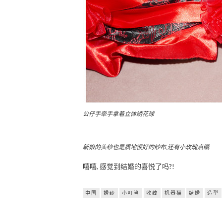
公仔手牵手拿着立体绣花球
新娘的头纱也是质地很好的纱布,还有小玫瑰点缀.
嘻嘻, 感觉到结婚的喜悦了吗?!
中国
婚纱
小叮当
收藏
机器猫
结婚
造型