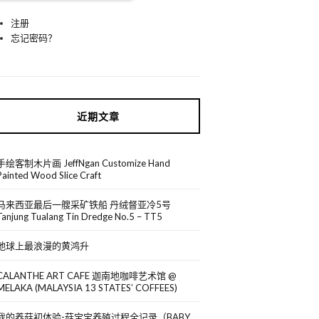
注册
忘记密码？
近期文章
手绘客制木片画 JeffNgan Customize Hand
Painted Wood Slice Craft
马来西亚最后一艘采矿铁船 丹绒督亚冷5号
Tanjung Tualang Tin Dredge No.5 – TT5
地球上最浪漫的黄鸿升
CALANTHE ART CAFE 迦南地咖啡艺术馆 @
MELAKA (MALAYSIA 13 STATES’ COFFEES)
我的养菇初体验-菇宝宝养殖过程全记录（BABY