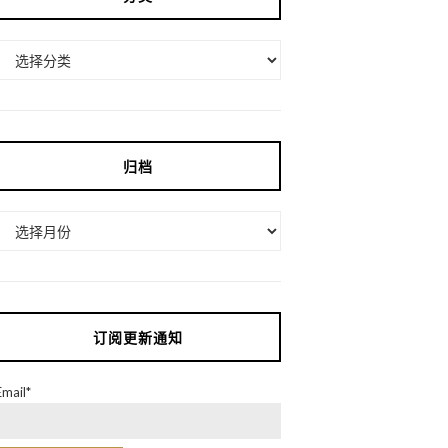
分
类
归档
归
档
订阅更新通知
Email*