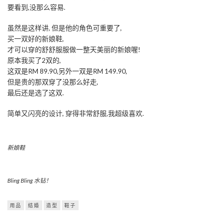
要看到,没那么容易.
虽然是这样讲, 但是他的角色可重要了,
买一双好的新娘鞋,
才可以穿的舒舒服服做一整天美丽的新娘喔!
原本我买了2双的,
这双是RM 89.90,另外一双是RM 149.90,
但是贵的那双穿了没那么好走,
最后还是选了这双.
简单又闪亮的设计, 穿得非常舒服,我超级喜欢.
新娘鞋
Bling Bling 水钻！
用品
结婚
造型
鞋子