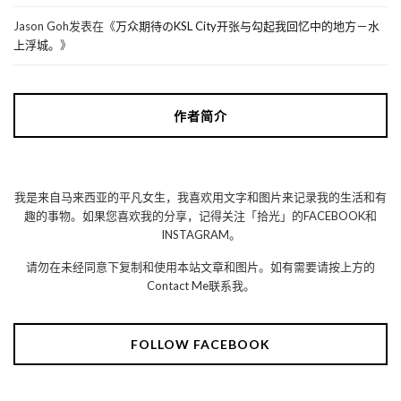
Jason Goh
发表在《
万众期待のKSL City开张与勾起我回忆中的地方－水
上浮城。
》
作者简介
我是来自马来西亚的平凡女生，我喜欢用文字和图片来记录我的生活和有
趣的事物。如果您喜欢我的分享，记得关注「拾光」的FACEBOOK和
INSTAGRAM。
请勿在未经同意下复制和使用本站文章和图片。如有需要请按上方的
Contact Me联系我。
FOLLOW FACEBOOK