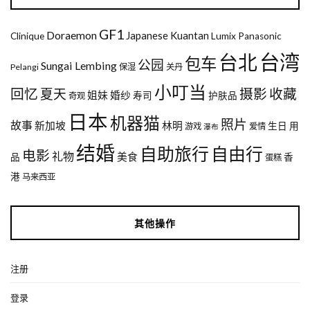
GF1
Doraemon
Japanese
Kuantan
Clinique
Lumix
Panasonic
台湾
台北
包车
公园
Sungai Lembing
Pelangi
保湿
关丹
小叮当
回忆
夏天
摄影
收藏
姐妹
婚纱
寿司
护肤品
奇观
日本
机器猫
照片
故事
新加坡
林明
生日
用
游戏
爱情
瀑布
结婚
自助旅行
自由行
电影
礼物
美食
品
香
蛋糕
港
马来西亚
其他操作
注册
登录