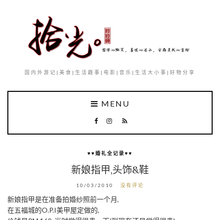
国内外游记|美食|生活趣事|电影|音乐|生活大小事|好物分享
MENU
♥♥婚礼全记录♥♥
新娘指甲,头饰&鞋
10/03/2010
没有评论
新娘指甲是在准备拍婚纱照前一个月,
在五福城的O.P.I美甲屋定做的,