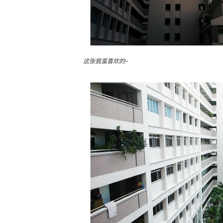
这张我蛮喜欢的~