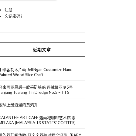
注册
忘记密码？
近期文章
手绘客制木片画 JeffNgan Customize Hand
Painted Wood Slice Craft
马来西亚最后一艘采矿铁船 丹绒督亚冷5号
Tanjung Tualang Tin Dredge No.5 – TT5
地球上最浪漫的黄鸿升
CALANTHE ART CAFE 迦南地咖啡艺术馆 @
MELAKA (MALAYSIA 13 STATES’ COFFEES)
我的养菇初体验-菇宝宝养殖过程全记录（BABY