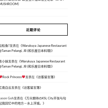
MUSHROOM）
近期评论
粒粒鱼?
发表在《
Warukuya Japanese Restaurant
@Taman Pelangi, JB (和乐屋日本料理)
》
陈小妹
发表在《
Warukuya Japanese Restaurant
@Taman Pelangi, JB (和乐屋日本料理)
》
Rock Princess
发表在《
访客留言簿
》
江南白云
发表在《
访客留言簿
》
Jason Goh
发表在《
万众期待のKSL City开张与勾
起我回忆中的地方－水上浮城。
》