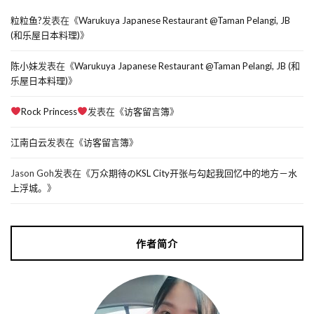
粒粒鱼?
发表在《
Warukuya Japanese Restaurant @Taman Pelangi, JB
(和乐屋日本料理)
》
陈小妹
发表在《
Warukuya Japanese Restaurant @Taman Pelangi, JB (和
乐屋日本料理)
》
Rock Princess
发表在《
访客留言簿
》
江南白云
发表在《
访客留言簿
》
Jason Goh
发表在《
万众期待のKSL City开张与勾起我回忆中的地方－水
上浮城。
》
作者简介