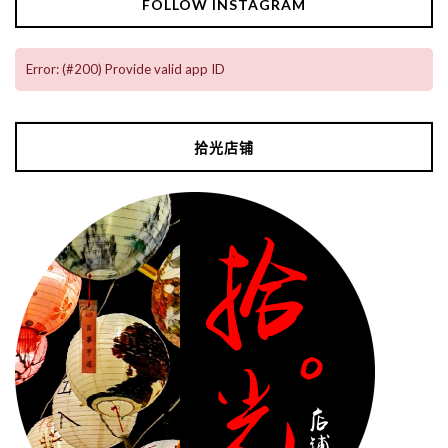
FOLLOW INSTAGRAM
Error: (#200) Provide valid app ID
拾光店铺