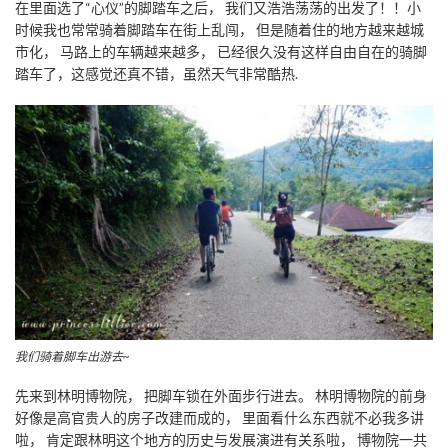
在里面选了“心仪”的脚踏车之后， 我们又浩浩荡荡的出发了！！小
时候我也常常骑着脚踏车在街上乱闯， 但是随着住的地方越来越城
市化， 马路上的车辆越来越多， 已经很久没有这样自由自在的骑脚
踏车了，这感觉还真不错，虽然天气非常酷热.
我们骑着脚车出游去~
先来到林明博物院， 把脚车锁在外面步行进去。 林明博物院的前身
好像是高官贵人的房子改建而成的， 里面看什么东西就不必我多讲
啦， 肯定跟林明这个地方的历史与发展演进有关系啦， 博物院一共