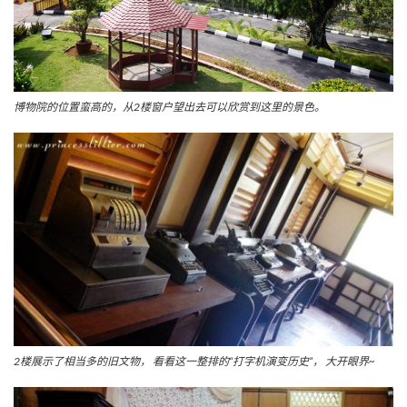
博物院的位置蛮高的，从2楼窗户望出去可以欣赏到这里的景色。
2楼展示了相当多的旧文物， 看看这一整排的“打字机演变历史”， 大开眼界~