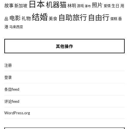
日本
机器猫
照片
故事
新加坡
林明
生日
用
游戏
爱情
瀑布
结婚
自助旅行
自由行
电影
礼物
美食
品
香
蛋糕
港
马来西亚
其他操作
注册
登录
条目feed
评论feed
WordPress.org