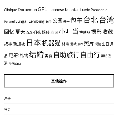
GF1
Doraemon
Japanese
Kuantan
Clinique
Lumix
Panasonic
台湾
台北
包车
公园
Sungai Lembing
Pelangi
保湿
关丹
小叮当
回忆
夏天
摄影
收藏
姐妹
婚纱
寿司
护肤品
奇观
日本
机器猫
照片
故事
新加坡
林明
生日
用
游戏
爱情
瀑布
结婚
自助旅行
自由行
电影
礼物
美食
品
香
蛋糕
港
马来西亚
其他操作
注册
登录