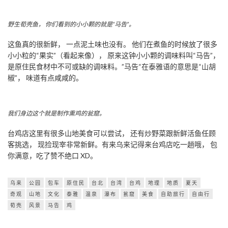
野生荀壳鱼， 你们看到的小小颗的就是“马告”。
这鱼真的很新鲜， 一点泥土味也没有。 他们在煮鱼的时候放了很多
小小粒的“果实”（看起来像）， 原来这钟小小颗的调味料叫“马告”，
是原住民食材中不可或缺的调味料。”马告“在泰雅语的意思是“山胡
椒”， 味道有点咸咸的。
我们身边这个就是制作熏鸡的瓮窟。
台鸡店这里有很多山地美食可以尝试， 还有炒野菜跟新鲜活鱼任顾
客挑选， 现捡现宰非常新鲜。有来乌来记得来台鸡店吃一趟哦， 包
你满意，吃了赞不绝口 XD。
乌来
公园
包车
原住民
台北
台湾
台鸡
地理
地质
夏天
奇观
山地
文化
泰雅
温泉
瀑布
瓮窟
美食
自助旅行
自由行
荀壳
风景
马告
鸡