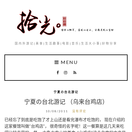
国内外游记|美食|生活趣事|电影|音乐|生活大小事|好物分享
MENU
宁夏の台北游记
宁夏の台北游记 （乌来台鸡店）
10/08/2011
没有评论
已经忘了到底是吃饱了才上山还是看完瀑布才吃饱的， 现在介绍的
这家餐馆叫做“台鸡店”， 很奇怪的名字呢！这一餐算是这几天来吃