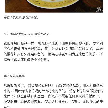
传说中的料理-樱花虾炒饭。
哇， 看起来就是oishine~我先开动了！
跟很多热门商品一样， 樱花虾也出现了山寨版黑心樱花虾， 要辨别
黑心樱花虾的方法很简单， 就是注意看虾头的颜色就可以了。 真正
的樱花虾只有头部是红色的， 而黑心樱花虾因为是染色的关系， 所
以头部跟身体的颜色不够分明。
樱花虾的真面目。
盐焗鸡听多了， 瓮窟鸡没看过吧？ 台鸡店的烤鸡都是用木材熏烤出
来的， 因此烤出来的鸡肉带有材火的香气。 鸡身上的油全部被烤出
来而肉汁则全部锁在肉里面， 所以在不需要任何调味料的辅助下，
单吃起来已经是皮薄肉脆， 吃过之后还真想再吃啊， 无限怀念的美
味～