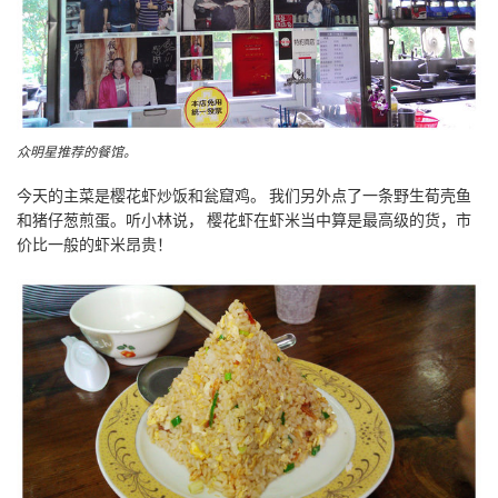
众明星推荐的餐馆。
今天的主菜是樱花虾炒饭和瓮窟鸡。 我们另外点了一条野生荀壳鱼
和猪仔葱煎蛋。听小林说， 樱花虾在虾米当中算是最高级的货，市
价比一般的虾米昂贵！