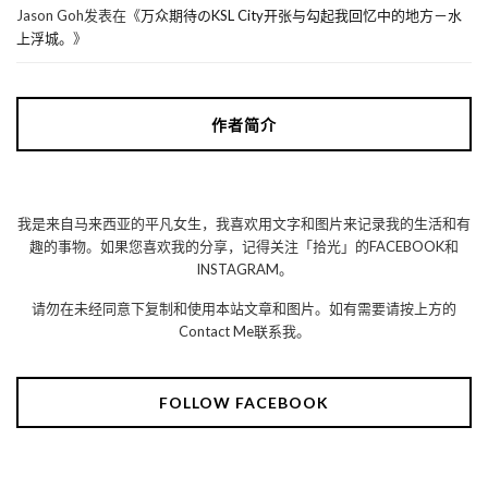
Jason Goh
发表在《
万众期待のKSL City开张与勾起我回忆中的地方－水
上浮城。
》
作者简介
我是来自马来西亚的平凡女生，我喜欢用文字和图片来记录我的生活和有
趣的事物。如果您喜欢我的分享，记得关注「拾光」的FACEBOOK和
INSTAGRAM。
请勿在未经同意下复制和使用本站文章和图片。如有需要请按上方的
Contact Me联系我。
FOLLOW FACEBOOK