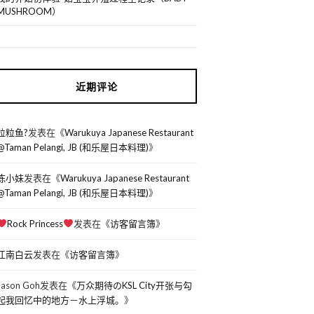
MUSHROOM）
近期评论
粒粒鱼?
发表在《
Warukuya Japanese Restaurant
@Taman Pelangi, JB (和乐屋日本料理)
》
陈小妹
发表在《
Warukuya Japanese Restaurant
@Taman Pelangi, JB (和乐屋日本料理)
》
Rock Princess
发表在《
访客留言簿
》
江南白云
发表在《
访客留言簿
》
Jason Goh
发表在《
万众期待のKSL City开张与勾
起我回忆中的地方－水上浮城。
》