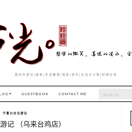
国内外游记|美食|生活趣事|电影|音乐|生活大小事|好物分享
Search
LOG
GUESTBOOK
CONTACT ME
for:
宁夏の台北游记
游记 （乌来台鸡店）