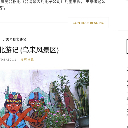
老板看见台积电（台湾最大的电子公司）的董事长， 生意做这么
店”。
CONTINUE READING
宁夏の台北游记
游记 (乌来风景区)
/08/2011
没有评论