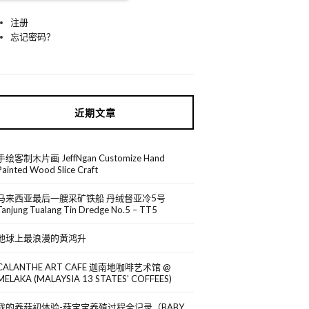
注册
忘记密码？
近期文章
手绘客制木片画 JeffNgan Customize Hand
Painted Wood Slice Craft
马来西亚最后一艘采矿铁船 丹绒督亚冷5号
Tanjung Tualang Tin Dredge No.5 – TT5
地球上最浪漫的黄鸿升
CALANTHE ART CAFE 迦南地咖啡艺术馆 @
MELAKA (MALAYSIA 13 STATES’ COFFEES)
我的养菇初体验-菇宝宝养殖过程全记录（BABY