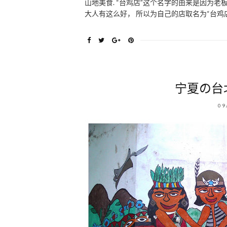
山地美食. “台鸡店”这个名字的由来是因为
大人有这么好， 所以为自己的店取名为“台鸡
宁夏の台北
09