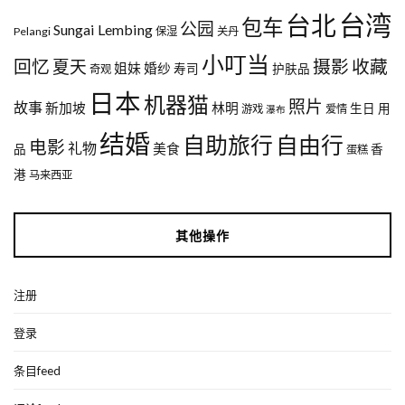
台湾
台北
包车
公园
Sungai Lembing
Pelangi
保湿
关丹
小叮当
回忆
夏天
摄影
收藏
姐妹
婚纱
寿司
护肤品
奇观
日本
机器猫
照片
故事
新加坡
林明
生日
用
游戏
爱情
瀑布
结婚
自助旅行
自由行
电影
礼物
美食
品
香
蛋糕
港
马来西亚
其他操作
注册
登录
条目feed