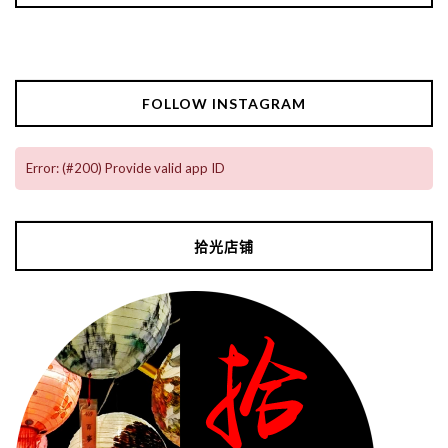
FOLLOW INSTAGRAM
Error: (#200) Provide valid app ID
拾光店铺