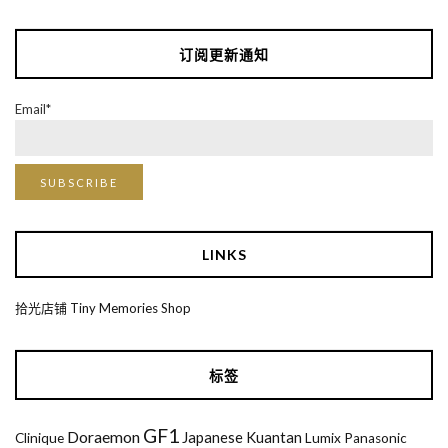
订阅更新通知
Email*
LINKS
拾光店铺 Tiny Memories Shop
标签
GF1
Doraemon
Japanese
Kuantan
Clinique
Lumix
Panasonic