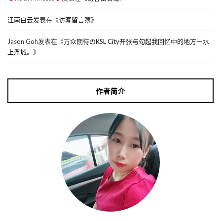
江南白云
发表在《
访客留言簿
》
Jason Goh
发表在《
万众期待のKSL City开张与勾起我回忆中的地方－水
上浮城。
》
作者简介