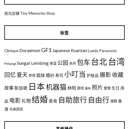
拾光店铺 Tiny Memories Shop
标签
GF1
Doraemon
Japanese
Kuantan
Clinique
Lumix
Panasonic
台湾
台北
包车
公园
Sungai Lembing
Pelangi
保湿
关丹
小叮当
回忆
夏天
摄影
收藏
姐妹
婚纱
寿司
护肤品
奇观
日本
机器猫
照片
故事
新加坡
林明
生日
用
游戏
爱情
瀑布
结婚
自助旅行
自由行
电影
礼物
美食
品
香
蛋糕
港
马来西亚
其他操作