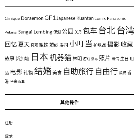
GF1
Doraemon
Japanese
Kuantan
Clinique
Lumix
Panasonic
台湾
台北
包车
公园
Sungai Lembing
Pelangi
保湿
关丹
小叮当
回忆
夏天
摄影
收藏
姐妹
婚纱
寿司
护肤品
奇观
日本
机器猫
照片
故事
新加坡
林明
生日
用
游戏
爱情
瀑布
结婚
自助旅行
自由行
电影
礼物
美食
品
香
蛋糕
港
马来西亚
其他操作
注册
登录