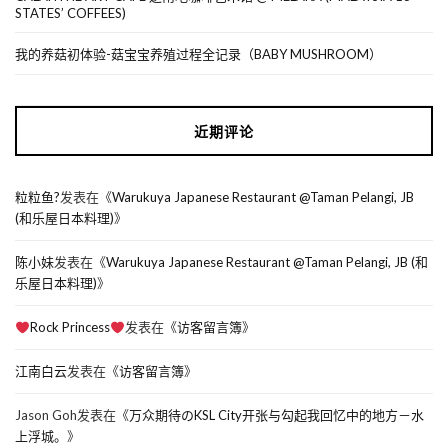
STATES’ COFFEES)
我的养菇初体验-菇宝宝养殖过程全记录（BABY MUSHROOM）
近期评论
粒粒鱼?
发表在《
Warukuya Japanese Restaurant @Taman Pelangi, JB
(和乐屋日本料理)
》
陈小妹
发表在《
Warukuya Japanese Restaurant @Taman Pelangi, JB (和
乐屋日本料理)
》
Rock Princess
发表在《
访客留言簿
》
江南白云
发表在《
访客留言簿
》
Jason Goh
发表在《
万众期待のKSL City开张与勾起我回忆中的地方－水
上浮城。
》