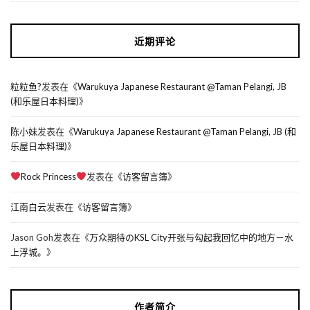
近期评论
粒粒鱼?
发表在《
Warukuya Japanese Restaurant @Taman Pelangi, JB
(和乐屋日本料理)
》
陈小妹
发表在《
Warukuya Japanese Restaurant @Taman Pelangi, JB (和
乐屋日本料理)
》
Rock Princess
发表在《
访客留言簿
》
江南白云
发表在《
访客留言簿
》
Jason Goh
发表在《
万众期待のKSL City开张与勾起我回忆中的地方－水
上浮城。
》
作者简介