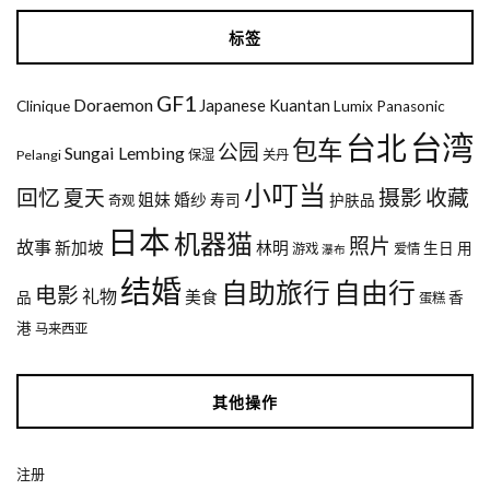
标签
GF1
Doraemon
Japanese
Kuantan
Clinique
Lumix
Panasonic
台湾
台北
包车
公园
Sungai Lembing
Pelangi
保湿
关丹
小叮当
回忆
夏天
摄影
收藏
姐妹
婚纱
寿司
护肤品
奇观
日本
机器猫
照片
故事
新加坡
林明
生日
用
游戏
爱情
瀑布
结婚
自助旅行
自由行
电影
礼物
美食
品
香
蛋糕
港
马来西亚
其他操作
注册