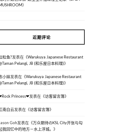
MUSHROOM）
近期评论
粒粒鱼?
发表在《
Warukuya Japanese Restaurant
@Taman Pelangi, JB (和乐屋日本料理)
》
陈小妹
发表在《
Warukuya Japanese Restaurant
@Taman Pelangi, JB (和乐屋日本料理)
》
❤Rock Princess❤
发表在《
访客留言簿
》
江南白云
发表在《
访客留言簿
》
Jason Goh
发表在《
万众期待のKSL City开张与勾
起我回忆中的地方－水上浮城。
》