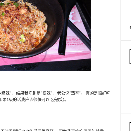
级辣”， 结果我吃到是“很辣”， 老公说“蛮辣”。 真的是很好吃
如果1级的话我应该很快可以吃完(笑)。