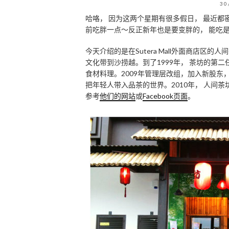
30
哈咯， 因为这两个星期有很多假日， 最近都
前吃胖一点～反正新年也是要变胖的， 能吃
今天介绍的是在Sutera Mall外面商店区
文化带到沙捞越。到了1999年， 茶坊的第
食材料理。2009年管理层改组，加入新股东
把年轻人带入品茶的世界。2010年， 人间
参考
他们的网站
或
Facebook页面
。