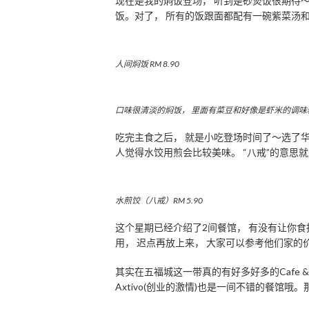
现在是我的焖饭登场， 听到是砂煲饭很期待
饭。对了， 所有的饭跟面都配有一碗紫菜汤
人间焖饭 RM 8.90
口味很清淡的焖饭， 里面有菜豆和好像是虾米的调味
吃完主食之后， 就是小吃登场时间了～选了华
人觉得水饺用煎会比较美味。 “八戒”的意思就
水煎饺（八戒）RM 5.90
这个星期已经介绍了2间餐馆， 有没有让你
用， 迟点再放上来， 大家可以参考他们家的
其实在五福城这一带真的有好多好多的Cafe & B
Axtivo(创业的激情)也是一间不错的餐馆哦