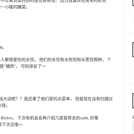
～不过看到饭白白的感觉很奇怪， 因为我喜欢吃黑黑的砂煲
和一小碟的腌菜。
料。
人都很爱吃的水饺。 他们的水饺有水煎饺和水蒸饺两种， 个
是“猪肉”， 可别误会了～
食指大动呢？？我还拿了他们家的点菜单， 但是现在没有扫描仪
价钱。
istro， 下次有机会会再介绍几家我常去的cafe, 好像
。那下次见咯～