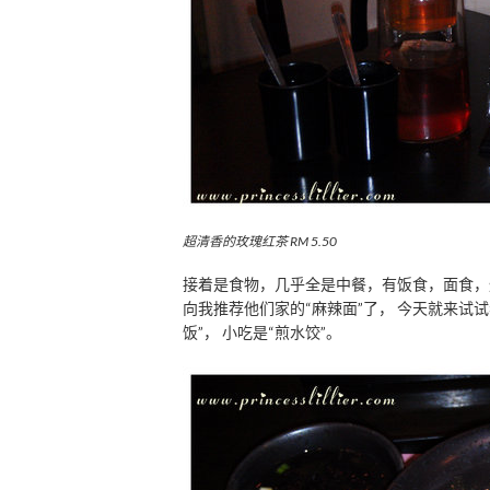
超清香的玫瑰红茶 RM 5.50
接着是食物，几乎全是中餐，有饭食，面食，
向我推荐他们家的“麻辣面”了， 今天就来试试看
饭”， 小吃是“煎水饺”。