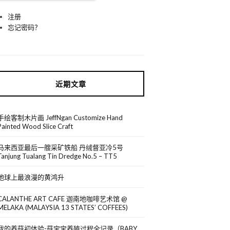
注册
忘记密码？
近期文章
手绘客制木片画 JeffNgan Customize Hand
Painted Wood Slice Craft
马来西亚最后一艘采矿铁船 丹绒督亚冷5号
Tanjung Tualang Tin Dredge No.5 – TT5
地球上最浪漫的黄鸿升
CALANTHE ART CAFE 迦南地咖啡艺术馆 @
MELAKA (MALAYSIA 13 STATES’ COFFEES)
我的养菇初体验-菇宝宝养殖过程全记录（BABY