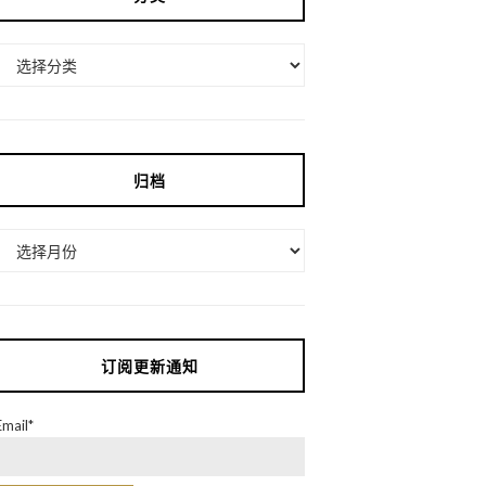
分
类
归档
归
档
订阅更新通知
Email*