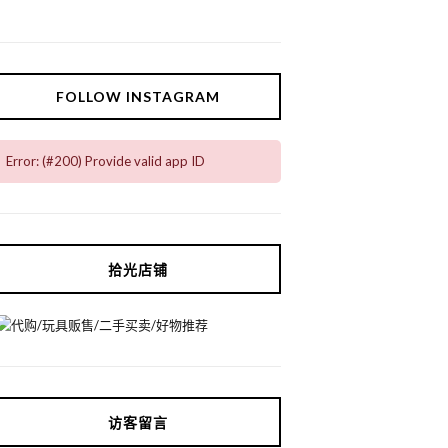
FOLLOW INSTAGRAM
Error: (#200) Provide valid app ID
拾光店铺
访客留言