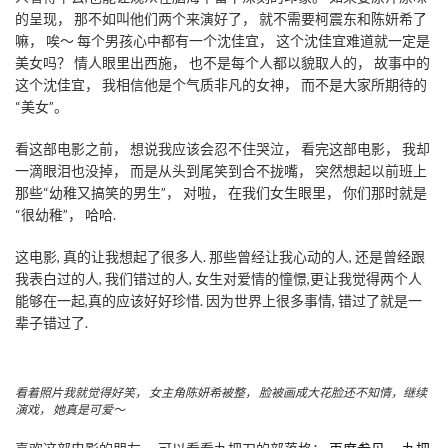
的呈现， 那不如叫他们两个来演好了， 就不需要柯震东和陈妍希了
嘛， 唉～ 每个男孩心中都有一个沈佳宜， 这个沈佳宜难道就一定是
美女吗？ 情人眼里出西施， 也不是每个人都以貌取人的， 故事中的
这个沈佳宜， 我相信他是个气质非凡的女神， 而不是大家所期待的
“美女”。
看这部电影之前， 想说我应该会忍不住哭泣， 看完这部电影， 我却
一滴眼泪也没掉， 而是从头到尾笑到合不拢嘴， 突然想起以前班上
那些“幼稚又搞笑的男生”， 对啦， 在我们女生眼里， 你们那时就是
“很幼稚”， 哈哈.
这电影, 真的让我想起了很多人. 那些曾经让我心动的人, 还是曾经跟
我表白过的人, 我们错过的人, 女生对爱情的憧憬,更让我觉得两个人
能够在一起,真的应该好好珍惜. 因为世界上很多事情, 错过了就是一
辈子错过了.
看着照片我就觉得好笑， 女主角陈妍希被整， 脸被画成大花脸还不知情，继续
演戏， 她真是可爱～