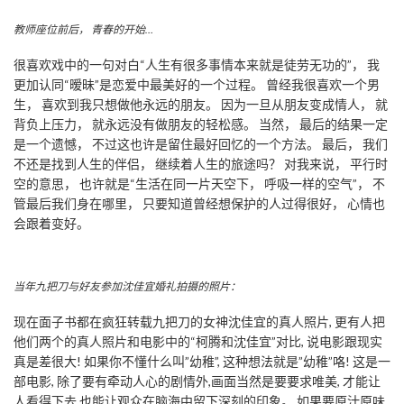
教师座位前后， 青春的开始…
很喜欢戏中的一句对白“人生有很多事情本来就是徒劳无功的”， 我
更加认同“暧昧”是恋爱中最美好的一个过程。 曾经我很喜欢一个男
生， 喜欢到我只想做他永远的朋友。 因为一旦从朋友变成情人， 就
背负上压力， 就永远没有做朋友的轻松感。 当然， 最后的结果一定
是一个遗憾， 不过这也许是留住最好回忆的一个方法。 最后， 我们
不还是找到人生的伴侣， 继续着人生的旅途吗？ 对我来说， 平行时
空的意思， 也许就是“生活在同一片天空下， 呼吸一样的空气”， 不
管最后我们身在哪里， 只要知道曾经想保护的人过得很好， 心情也
会跟着变好。
当年九把刀与好友参加沈佳宜婚礼拍摄的照片：
现在面子书都在疯狂转载九把刀的女神沈佳宜的真人照片, 更有人把
他们两个的真人照片和电影中的“柯腾和沈佳宜”对比, 说电影跟现实
真是差很大! 如果你不懂什么叫”幼稚”, 这种想法就是”幼稚”咯! 这是一
部电影, 除了要有牵动人心的剧情外,画面当然是要要求唯美, 才能让
人看得下去,也能让观众在脑海中留下深刻的印象。 如果要原汁原味