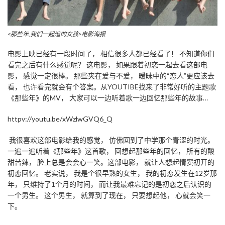
<那些年,我们一起追的女孩>电影海报
电影上映已经有一段时间了， 相信很多人都已经看了！ 不知道你们
看完之后有什么感觉呢？ 这电影， 如果跟着初恋一起去看这部电
影， 感觉一定很棒。 那些夹在爱与不爱， 暧昧中的“恋人”更应该去
看， 也许看完就会有个答案。从YOUTIBE找来了非常好听的主题歌
《那些年》的MV， 大家可以一边听着歌一边回忆那些年的故事…
httpv://youtu.be/xWzlwGVQ6_Q
我很喜欢这部电影给我的感觉， 仿佛回到了中学那个青涩的时光。
一遍一遍听着《那些年》这首歌， 回想起那些年的回忆， 所有的酸
甜苦辣， 脸上总是会会心一笑。这部电影， 就让人想起情窦初开的
初恋回忆。 老实说， 我是个很早熟的女生， 我的初恋发生在12岁那
年， 只维持了1个月的时间， 而让我最难忘记的是初恋之后认识的
一个男生。 这个男生， 就算到了现在， 只要想起他， 心就会笑一
下。