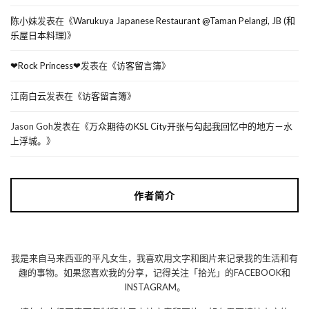
陈小妹
发表在《
Warukuya Japanese Restaurant @Taman Pelangi, JB (和
乐屋日本料理)
》
❤Rock Princess❤
发表在《
访客留言簿
》
江南白云
发表在《
访客留言簿
》
Jason Goh
发表在《
万众期待のKSL City开张与勾起我回忆中的地方－水
上浮城。
》
作者简介
我是来自马来西亚的平凡女生，我喜欢用文字和图片来记录我的生活和有
趣的事物。如果您喜欢我的分享，记得关注「拾光」的FACEBOOK和
INSTAGRAM。