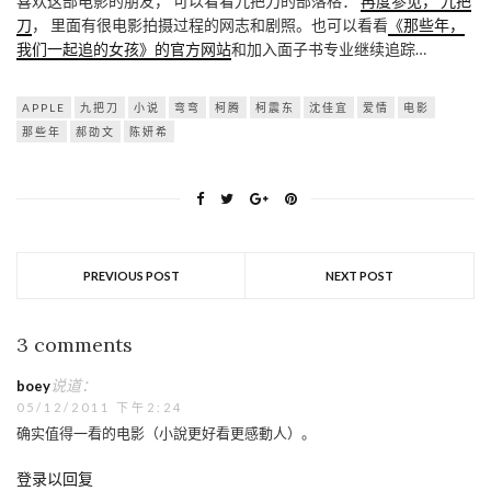
喜欢这部电影的朋友， 可以看看九把刀的部落格：
再度参见， 九把
刀
， 里面有很电影拍摄过程的网志和剧照。也可以看看
《那些年，
我们一起追的女孩》的官方网站
和加入面子书专业继续追踪…
APPLE
九把刀
小说
弯弯
柯腾
柯震东
沈佳宜
爱情
电影
那些年
郝劭文
陈妍希
PREVIOUS POST
NEXT POST
3 comments
说道：
boey
05/12/2011 下午2:24
确实值得一看的电影（小說更好看更感動人）。
登录以回复