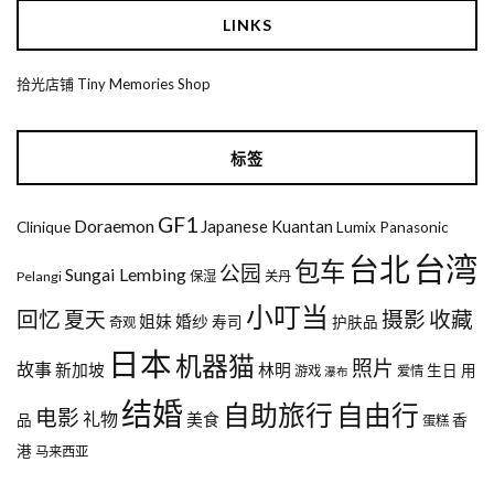
LINKS
拾光店铺 Tiny Memories Shop
标签
GF1
Doraemon
Japanese
Kuantan
Clinique
Lumix
Panasonic
台湾
台北
包车
公园
Sungai Lembing
Pelangi
保湿
关丹
小叮当
回忆
夏天
摄影
收藏
姐妹
婚纱
寿司
护肤品
奇观
日本
机器猫
照片
故事
新加坡
林明
生日
用
游戏
爱情
瀑布
结婚
自助旅行
自由行
电影
礼物
美食
品
香
蛋糕
港
马来西亚