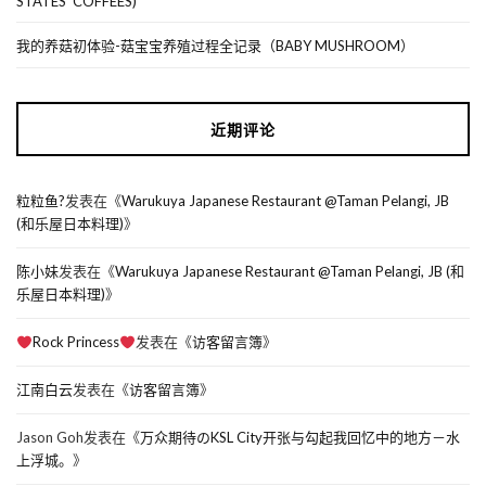
STATES’ COFFEES)
我的养菇初体验-菇宝宝养殖过程全记录（BABY MUSHROOM）
近期评论
粒粒鱼?
发表在《
Warukuya Japanese Restaurant @Taman Pelangi, JB
(和乐屋日本料理)
》
陈小妹
发表在《
Warukuya Japanese Restaurant @Taman Pelangi, JB (和
乐屋日本料理)
》
Rock Princess
发表在《
访客留言簿
》
江南白云
发表在《
访客留言簿
》
Jason Goh
发表在《
万众期待のKSL City开张与勾起我回忆中的地方－水
上浮城。
》