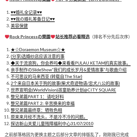
♥♥婚礼全记录♥♥
♥♥我の婚礼筹备日记♥♥
美容保健
Rock Princessの樂園
站长推荐必看精选
（排名不分先后次序）
★☆Doraemon Museum☆★
(分享)选婚纱店应该注意的事
◆关于流浪狗，你会养吗◆来看看PULAU KETAM的真实故事。
亲手制作のSlideShow”我们的成长岁月&爱情故事”与歌曲介绍
不可思议的马来西亚 (转载自The Star)
2个来自日本关于狗的故事(柴犬奇迹物语/忠犬八公的故事)
世界宣明会(WorldVision)孩童助养计划@CITY SQUARE
整兄弟篇PART 1：请吃好料
整兄弟篇PART 2: 辛苦换来的幸福
整兄弟篇最终章：牺牲色相
原来来月经不洗头，不是冷不冷的问题。
探访新山关爱儿童残障福利中心31/07/2010
之前部落格因为更换主题之后部分文章的排版乱了，刚刚我已完成