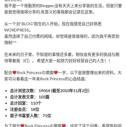
我不是一个很勤劳的Blogger,没有天天上来分享我的生活，但是只要
是我觉得值得分享的,有意义的事我都会记录在这里。
从一个对“BLOG”陌生的人开始，现在我感觉自己好熟悉
WORDPRESS。
虽然选择了自己付费的网域，却觉得是很值得的，因为我不再受到
限制^^
在未来的日子里，不知道的事情还多着，相信会有更多的挑战与期
待等着我（们）， 希望大家一起努力好好经营自己的人生！！
配合
Rock Princessの樂園
一岁，以下是我整理出来的资料，大
家可以看看这一年来Rock Princess的心血结晶：
总计浏览次数： 19054 (截至2010年11月2日）
总计发表文章： 103篇
总计回复： 110个
注册会员： 18位
面子书喜爱人数： 71位
为了提升
Rock Princessの樂園
，设定了这个问卷，希望有时间