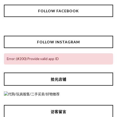
FOLLOW FACEBOOK
FOLLOW INSTAGRAM
Error: (#200) Provide valid app ID
拾光店铺
访客留言