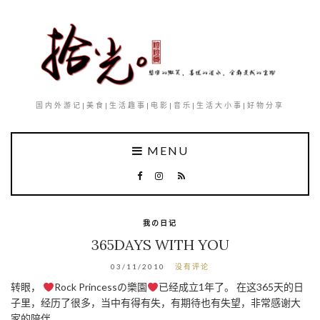
国内外游记|美食|生活趣事|电影|音乐|生活大小事|好物分享
MENU
我の日记
365DAYS WITH YOU
03/11/2010
没有评论
转眼，
Rock Princessの樂園
已经成立1年了。 在这365天的日
子里，经历了很多，当中有得有失，有期待也有失望，非常感谢大
家的陪伴。