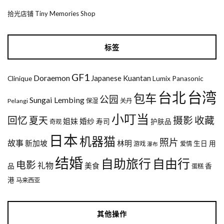
拾光店铺 Tiny Memories Shop
标签
GF1
Doraemon
Japanese
Kuantan
Clinique
Lumix
Panasonic
台湾
台北
包车
公园
Sungai Lembing
Pelangi
保湿
关丹
小叮当
回忆
夏天
摄影
收藏
姐妹
婚纱
寿司
护肤品
奇观
日本
机器猫
照片
故事
新加坡
林明
生日
用
游戏
爱情
瀑布
结婚
自助旅行
自由行
电影
礼物
美食
品
香
蛋糕
港
马来西亚
其他操作