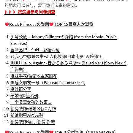
的朋友可以参与，留下你们宝贵的意见。
》》》 按这里参与问卷调查
Rock Princessの樂園
TOP 12最高人次浏览
头号公敌－Johnny Dillingerの介绍 (from the Movie: Public
Enemies)
台湾品牌－Suki－彩妆介绍
谈我心中想做の事-死人化妆师(日本电影“入殓师”）
JUJU-Hello, Again～昔からある場所～ (Ballad Ver.) (Sony Nex-5
广告曲）
姐妹手花(独家)&主家胸花
邂逅女朋友一号（Panasonic Lumix GF-1)
婚纱照分享
结婚照&签名册
一个吸毒女孩的故事….
新房装饰:结婚公仔&灯饰
新娘指甲,头饰&鞋
新房装饰:客厅,新房,新床
Rock Princessの樂園
TOP 3 分类浏览（CATEGORIES）