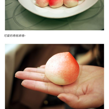
可爱的寿桃来咯~