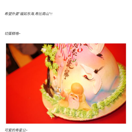
希望外婆”福如东海,寿比南山”!!
切蛋糕咯~
可爱的寿星公~