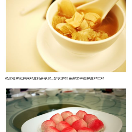
佛跳墙里面的好料真的是多到…数不清啊!鱼翅带子都是真材实料.