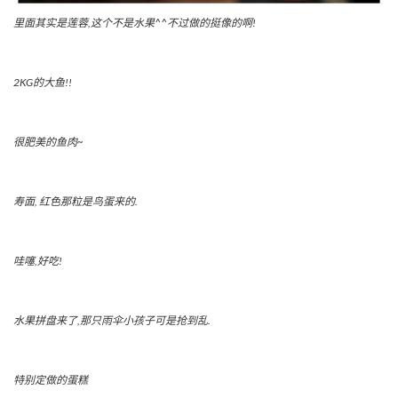
里面其实是莲蓉,这个不是水果^^不过做的挺像的啊!
2KG的大鱼!!
很肥美的鱼肉~
寿面, 红色那粒是鸟蛋来的.
哇噻,好吃!
水果拼盘来了,那只雨伞小孩子可是抢到乱.
特别定做的蛋糕