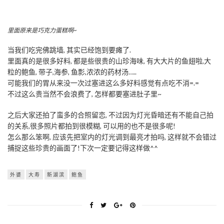
里面原来是巧克力蛋糕啊~
当我们吃完佛跳墙, 其实已经饱到要瘫了.
里面真的是很多好料, 都是些很贵的山珍海味, 有大大片的鱼翅啦,大
粒的鲍鱼, 带子,海参, 鱼彯,浓浓的药材汤…..
可能我们的胃从来没一次过塞进这么多好料感觉有点吃不消=.=
不过这么贵当然不会浪费了, 怎样都要塞进肚子里~
之后大家还拍了蛮多的合照留恋, 不过因为灯光昏暗还有不能自己拍
的关系,很多照片都拍到很模糊, 可以用的也不是很多呢!
怎么那么笨啊, 应该先把室内的灯光调到最亮才拍吗, 这样就不会错过
捕捉这些珍贵的画面了!下次一定要记得这样做^^
外婆
大寿
新湖滨
鲍鱼