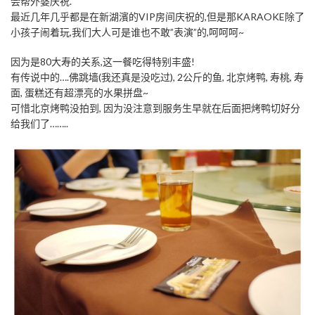
会帮外婆庆祝.
最近几年几乎都是在新湖濱的VIP房间庆祝的,但是那KARAOKE除了
小孩子闹着玩,我们大人可是谁也不敢”表演”的,呵呵呵~
因为是80大寿的关系,这一餐吃得特别丰盛!
有传说中的….佛跳墙(我还真是没吃过), 2公斤的鱼, 北京烤鸭, 寿桃, 寿
面, 蛋糕还有超漂亮的水果拼盘~
可惜北京烤鸭没拍到, 因为没注意到服务生早就在后面把烤鸭切好分
给我们了……..