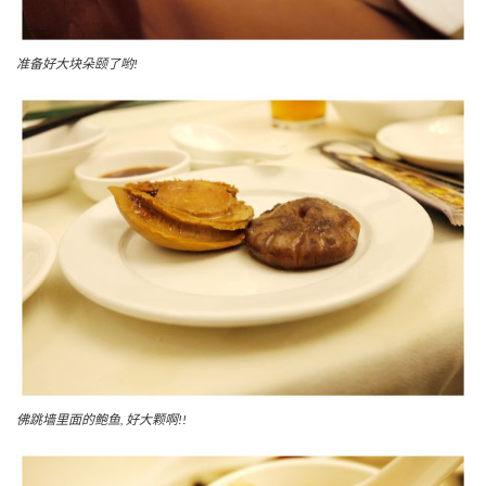
准备好大块朵颐了哟!
佛跳墙里面的鲍鱼, 好大颗啊!!