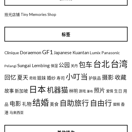
拾光店铺 Tiny Memories Shop
标签
GF1
Doraemon
Japanese
Kuantan
Clinique
Lumix
Panasonic
台湾
台北
包车
公园
Sungai Lembing
Pelangi
保湿
关丹
小叮当
回忆
夏天
摄影
收藏
姐妹
婚纱
寿司
护肤品
奇观
日本
机器猫
照片
故事
新加坡
林明
生日
用
游戏
爱情
瀑布
结婚
自助旅行
自由行
电影
礼物
美食
品
香
蛋糕
港
马来西亚