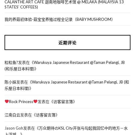
CALANTHE ART CAFE 迦南地咖啡艺术馆 @ MELAKA (MALAYSIA 13
STATES’ COFFEES)
我的养菇初体验-菇宝宝养殖过程全记录（BABY MUSHROOM）
近期评论
粒粒鱼?
发表在《
Warukuya Japanese Restaurant @Taman Pelangi, JB
(和乐屋日本料理)
》
陈小妹
发表在《
Warukuya Japanese Restaurant @Taman Pelangi, JB (和
乐屋日本料理)
》
Rock Princess
发表在《
访客留言簿
》
江南白云
发表在《
访客留言簿
》
Jason Goh
发表在《
万众期待のKSL City开张与勾起我回忆中的地方－水
上浮城。
》