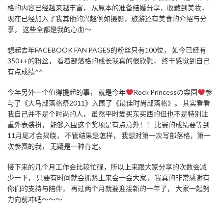
格的内容已经越来越丰富， 从原本的准备结婚分享，收藏到美妆，
现在已经加入了我其他的兴趣例如摄影，旅游还有美食的介绍与分
享， 这些全都是我的心血～
想起去年FACEBOOK FAN PAGES的粉丝只有100位， 如今已经有
350++的粉丝， 看着部落格的成长我真的很欣慰， 终于感觉到自己
有点成绩^^
今年另外一个值得提起的事， 就是今年
Rock Princessの樂園
参
与了《大马部落格祭2011》入围了《最佳时尚部落格》。 其实看看
我自己并不是个时尚的人， 虽然平时爱买东买西的但也不是特别注
重外表装扮， 能够入围这个奖项是有点意外！！ 比赛的成绩要等到
11月尾才会揭晓， 不管结果是怎样， 我想对第一次写部落格，第一
次参赛的我， 无疑是一种肯定。
接下来的几个月工作会比较忙碌，所以上来跟大家分享的次数会减
少一下， 只要有时间就会抓紧上来会一会大家。 我真的非常感谢有
你们的支持与陪伴， 再过两个月就要迎接新的一年了， 大家一起努
力向前冲吧～～～