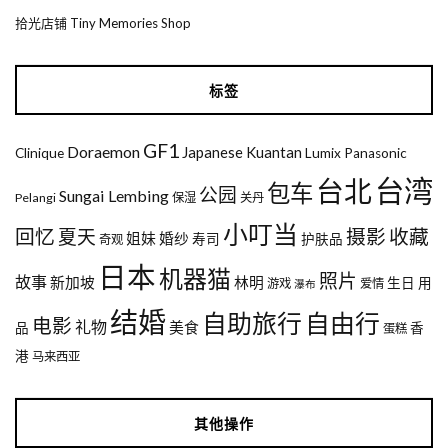
拾光店铺 Tiny Memories Shop
标签
GF1
Doraemon
Japanese
Kuantan
Clinique
Lumix
Panasonic
台湾
台北
包车
公园
Sungai Lembing
Pelangi
保湿
关丹
小叮当
回忆
夏天
摄影
收藏
姐妹
婚纱
寿司
护肤品
奇观
日本
机器猫
照片
故事
新加坡
林明
生日
用
游戏
爱情
瀑布
结婚
自助旅行
自由行
电影
礼物
美食
品
香
蛋糕
港
马来西亚
其他操作