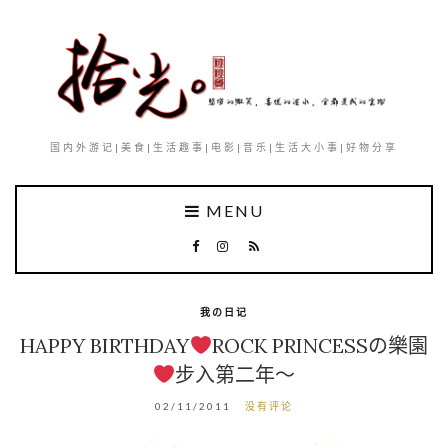
国内外游记|美食|生活趣事|电影|音乐|生活大小事|好物分享
MENU
我の日记
HAPPY BIRTHDAY
ROCK PRINCESSの樂園
步入第二年～
02/11/2011
没有评论