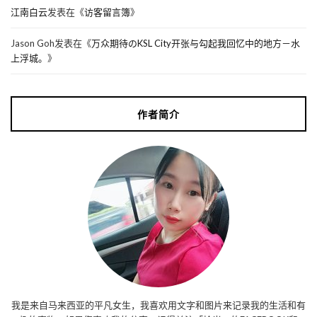
江南白云
发表在《
访客留言簿
》
Jason Goh
发表在《
万众期待のKSL City开张与勾起我回忆中的地方－水
上浮城。
》
作者简介
我是来自马来西亚的平凡女生，我喜欢用文字和图片来记录我的生活和有