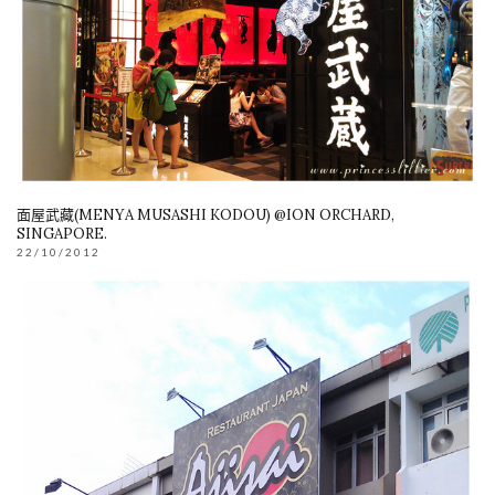
面屋武藏(MENYA MUSASHI KODOU) @ION ORCHARD,
SINGAPORE.
22/10/2012