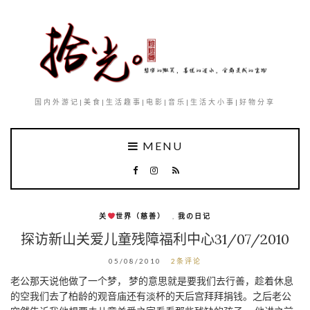
国内外游记|美食|生活趣事|电影|音乐|生活大小事|好物分享
MENU
关
世界（慈善）
,
我の日记
探访新山关爱儿童残障福利中心31/07/2010
05/08/2010
2条评论
老公那天说他做了一个梦， 梦的意思就是要我们去行善，趁着休息
的空我们去了柏龄的观音庙还有淡杯的天后宫拜拜捐钱。之后老公