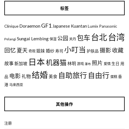
标签
GF1
Doraemon
Japanese
Kuantan
Clinique
Lumix
Panasonic
台湾
台北
包车
公园
Sungai Lembing
Pelangi
保湿
关丹
小叮当
回忆
夏天
摄影
收藏
姐妹
婚纱
寿司
护肤品
奇观
日本
机器猫
照片
故事
新加坡
林明
生日
用
游戏
爱情
瀑布
结婚
自助旅行
自由行
电影
礼物
美食
品
香
蛋糕
港
马来西亚
其他操作
注册