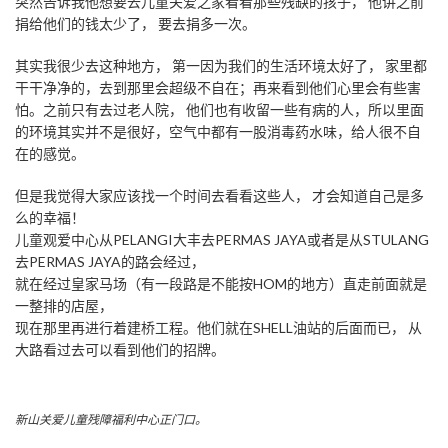
突然告诉我他想要去儿童关爱之家看看那些残缺的孩子， 他讲之前
捐给他们的钱太少了， 要去捐多一次。
其实我很少去这种地方， 第一因为我们的生活环境太好了， 家里都
干干净净的，去到那里会超级不自在；再来看到他们心里会有些害
怕。之前只有去过老人院， 他们也有收留一些有病的人，所以里面
的环境其实并不是很好，空气中都有一股消毒药水味，给人很不自
在的感觉。
但是我觉得大家应该找一个时间去看看这些人， 才会知道自己是多
么的幸福！
儿童观爱中心从PELANGI大丰去PERMAS JAYA或者是从STULANG
去PERMAS JAYA的路会经过，
就在经过皇家马场（有一段路是不能按HOM的地方）直走前面就是
一整排的店屋，
现在那里再进行着建桥工程。他们就在SHELL油站的后面而已， 从
大路看过去可以看到他们的招牌。
新山关爱儿童残障福利中心正门口。