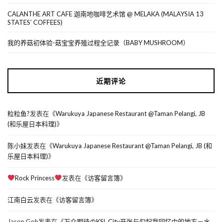
CALANTHE ART CAFE 迦南地咖啡艺术馆 @ MELAKA (MALAYSIA 13
STATES’ COFFEES)
我的养菇初体验-菇宝宝养殖过程全记录（BABY MUSHROOM）
近期评论
粒粒鱼?
发表在《
Warukuya Japanese Restaurant @Taman Pelangi, JB
(和乐屋日本料理)
》
陈小妹
发表在《
Warukuya Japanese Restaurant @Taman Pelangi, JB (和
乐屋日本料理)
》
Rock Princess
发表在《
访客留言簿
》
江南白云
发表在《
访客留言簿
》
Jason Goh
发表在《
万众期待のKSL City开张与勾起我回忆中的地方－水