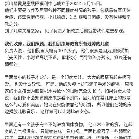
新山關愛兒童残障福利中心成立于2008年5月15日。
他们主要是收养及照顾各种不同程度殘障的孩子，包括患有唐氏综
合症、痉挛性麻痹症、小儿脑瘫、过动症和自闭症，没有种族和宗
教之分。
到了儿童关爱之家， 见了负责人捐款之后他就带我们进去参观。
我们收养，我们照顾，我们训练与教育所有残障的儿童
负责人说， 他们院里大概有30个孩子， 他们很多是因为脑部受损
（先天性，小时候高烧不退， 脑积水）而导致终身残废，瘫痪还有
弱智的。
里面最小的孩子才1岁， 是一个印度女娃。 大大的眼睛看起来很可
爱， 也没什么异常。 可是，他的头颅上却布满了手术的痕迹。 原来
这的小女孩因为脑部积水导致他的眼睛完全失眠了，如果负责人没
说，我们都不会知道他原来是看不到的。因为躺在婴儿床上的她是
这么的可爱和美丽。她现在只能依靠他的听觉， 所以他们在她的床
边播放儿歌音乐， 这样做可以让她比较安心。
里面还有一个孩子完全不能进食固体食物， 他非常非常的瘦， 连起
身的力气都没有， 只能躺在床上看电视。里面也收容了一些弱智的
孩子。平时这些孩子就在车房那里跟老师进行一些活动， 让他们不